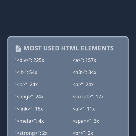
MOST USED HTML ELEMENTS
"<div>": 225x
"<a>": 157x
"<li>": 54x
"<h3>": 34x
"<b>": 24x
"<p>": 24x
"<img>": 24x
"<script>": 17x
"<link>": 16x
"<ul>": 11x
"<meta>": 4x
"<span>": 3x
"<strong>": 2x
"<br>": 2x