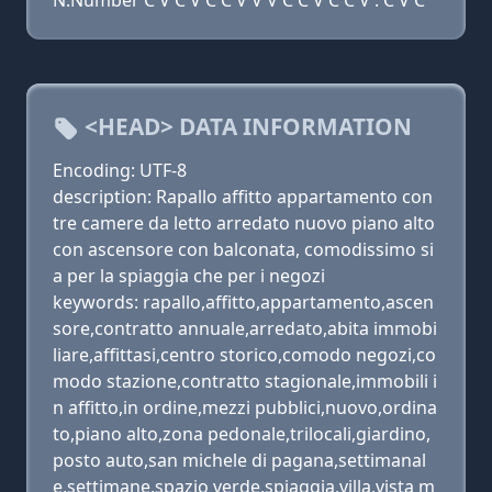
N:Number C V C V C C V V V C C V C C V . C V C
<HEAD> DATA INFORMATION
Encoding: UTF-8
description: Rapallo affitto appartamento con
tre camere da letto arredato nuovo piano alto
con ascensore con balconata, comodissimo si
a per la spiaggia che per i negozi
keywords: rapallo,affitto,appartamento,ascen
sore,contratto annuale,arredato,abita immobi
liare,affittasi,centro storico,comodo negozi,co
modo stazione,contratto stagionale,immobili i
n affitto,in ordine,mezzi pubblici,nuovo,ordina
to,piano alto,zona pedonale,trilocali,giardino,
posto auto,san michele di pagana,settimanal
e,settimane,spazio verde,spiaggia,villa,vista m