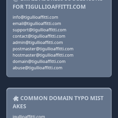
FOR TIGULLIOAFFITTI.COM
info@tigullioaffitti.com
email@tigullioaffitti.com
support@tigullioaffitti.com
contact@tigullioaffitti.com
admin@tigullioaffitti.com
postmaster@tigullioaffitti.com
hostmaster@tigullioaffitti.com
domain@tigullioaffitti.com
abuse@tigullioaffitti.com
COMMON DOMAIN TYPO MIST
AKES
igullioaffitti.com