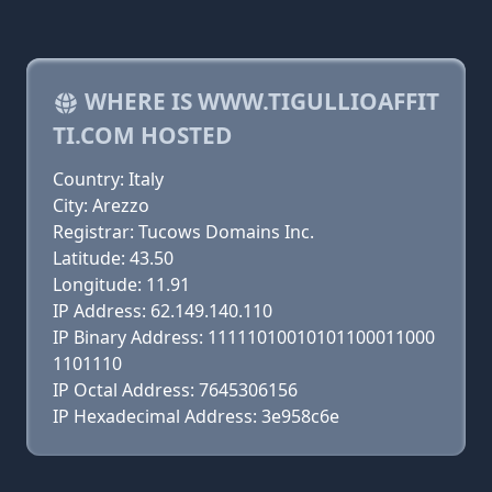
WHERE IS WWW.TIGULLIOAFFIT
TI.COM HOSTED
Country: Italy
City: Arezzo
Registrar: Tucows Domains Inc.
Latitude: 43.50
Longitude: 11.91
IP Address: 62.149.140.110
IP Binary Address: 11111010010101100011000
1101110
IP Octal Address: 7645306156
IP Hexadecimal Address: 3e958c6e