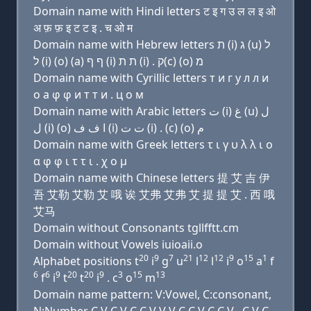
Domain name with Hindi letters ट इ ग उ ल ल इ ओ
अ फ़ फ़ इ ट ट इ . च ओ म
Domain name with Hebrew letters ת (i) ג (u) ל
ל (i) (ο) (a) ף ף (i) ת ת (i) . ק(c) (ο) מ
Domain name with Cyrillic letters т и г у л л и
о a φ φ и т т и . ц о м
Domain name with Arabic letters ﺕ (i) ﻍ (u) ﻝ
ﻝ (i) (o) ﺍ ﻑ ﻑ (i) ﺕ ﺕ (i) . (c) (o) ﻡ
Domain name with Greek letters τ ι γ υ λ λ ι ο
α φ φ ι τ τ ι . χ ο μ
Domain name with Chinese letters 提 艾 吉 伊
吾 艾勒 艾勒 艾 哦 诶 艾弗 艾弗 艾 提 提 艾 . 西 哦
艾马
Domain without Consonants tgllfftt.cm
Domain without Vowels iuioaii.o
20
9
7
21
12
12
9
15
1
Alphabet positions t
i
g
u
l
l
i
o
a
f
6
6
9
20
20
9
3
15
13
f
i
t
t
i
. c
o
m
Domain name pattern: V:Vowel, C:consonant,