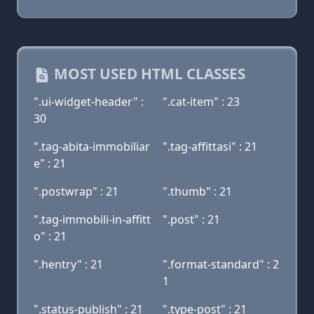
MOST USED HTML CLASSES
".ui-widget-header" :
".cat-item" : 23
30
".tag-abita-immobiliar
".tag-affittasi" : 21
e" : 21
".postwrap" : 21
".thumb" : 21
".tag-immobili-in-affitt
".post" : 21
o" : 21
".hentry" : 21
".format-standard" : 2
1
".status-publish" : 21
".type-post" : 21