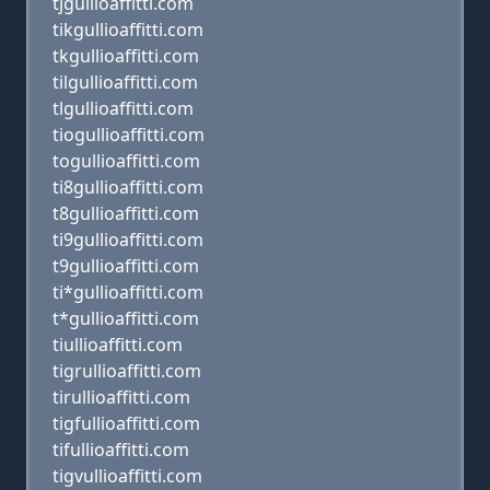
tjgullioaffitti.com
tikgullioaffitti.com
tkgullioaffitti.com
tilgullioaffitti.com
tlgullioaffitti.com
tiogullioaffitti.com
togullioaffitti.com
ti8gullioaffitti.com
t8gullioaffitti.com
ti9gullioaffitti.com
t9gullioaffitti.com
ti*gullioaffitti.com
t*gullioaffitti.com
tiullioaffitti.com
tigrullioaffitti.com
tirullioaffitti.com
tigfullioaffitti.com
tifullioaffitti.com
tigvullioaffitti.com