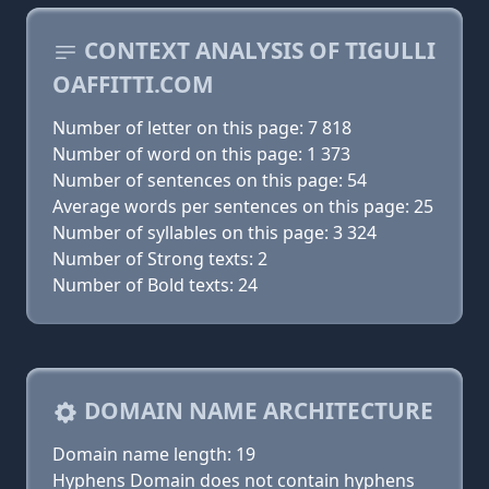
CONTEXT ANALYSIS OF TIGULLI
OAFFITTI.COM
Number of letter on this page: 7 818
Number of word on this page: 1 373
Number of sentences on this page: 54
Average words per sentences on this page: 25
Number of syllables on this page: 3 324
Number of Strong texts: 2
Number of Bold texts: 24
DOMAIN NAME ARCHITECTURE
Domain name length: 19
Hyphens Domain does not contain hyphens