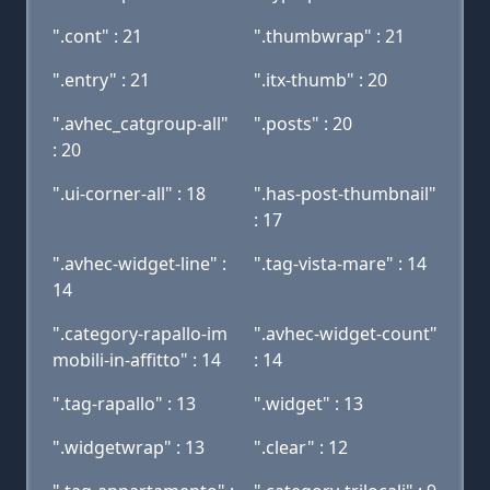
".cont" : 21
".thumbwrap" : 21
".entry" : 21
".itx-thumb" : 20
".avhec_catgroup-all"
".posts" : 20
: 20
".ui-corner-all" : 18
".has-post-thumbnail"
: 17
".avhec-widget-line" :
".tag-vista-mare" : 14
14
".category-rapallo-im
".avhec-widget-count"
mobili-in-affitto" : 14
: 14
".tag-rapallo" : 13
".widget" : 13
".widgetwrap" : 13
".clear" : 12