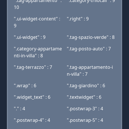
".tag-appartamento" :
".category-trilocali" : 9
10
".ui-widget-content" :
".right" : 9
9
".ui-widget" : 9
".tag-spazio-verde" : 8
".category-appartame
".tag-posto-auto" : 7
nti-in-villa" : 8
".tag-terrazzo" : 7
".tag-appartamento-i
n-villa" : 7
".wrap" : 6
".tag-giardino" : 6
".widget_text" : 6
".textwidget" : 6
"." : 4
".postwrap-3" : 4
".postwrap-4" : 4
".postwrap-5" : 4