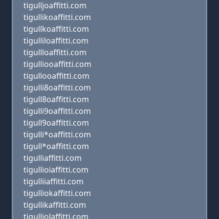
tigulljoaffitti.com
tigullikoaffitti.com
tigullkoaffitti.com
tigulliloaffitti.com
tigullloaffitti.com
tigulliooaffitti.com
tigullooaffitti.com
tigulli8oaffitti.com
tigull8oaffitti.com
tigulli9oaffitti.com
tigull9oaffitti.com
tigulli*oaffitti.com
tigull*oaffitti.com
tigulliaffitti.com
tigullioiaffitti.com
tigulliiaffitti.com
tigulliokaffitti.com
tigullikaffitti.com
tigulliolaffitti.com