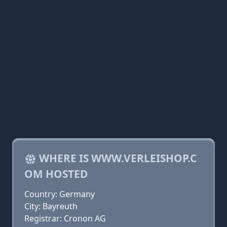
WHERE IS WWW.VERLEISHOP.C
OM HOSTED
Country: Germany
City: Bayreuth
Registrar: Cronon AG