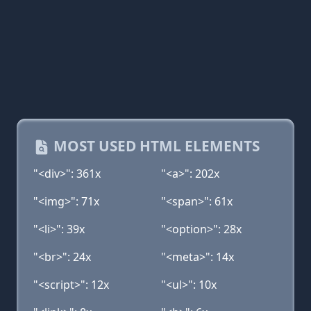
MOST USED HTML ELEMENTS
"<div>": 361x
"<a>": 202x
"<img>": 71x
"<span>": 61x
"<li>": 39x
"<option>": 28x
"<br>": 24x
"<meta>": 14x
"<script>": 12x
"<ul>": 10x