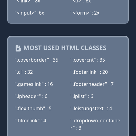
"<link>": 8x
"<b>": 6x
"<input>": 6x
"<form>": 2x
MOST USED HTML CLASSES
".coverborder" : 35
".covercnt" : 35
".cl" : 32
".footerlink" : 20
".gameslink" : 16
".footerheader" : 7
".lpheader" : 6
".lplist" : 6
".flex-thumb" : 5
".leistungstext" : 4
".filmelink" : 4
".dropdown_containe
r" : 3