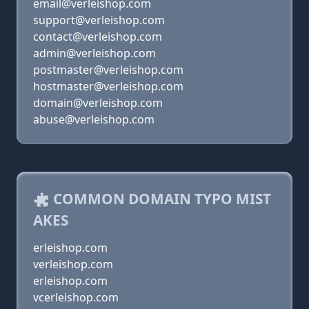
email@verleishop.com
support@verleishop.com
contact@verleishop.com
admin@verleishop.com
postmaster@verleishop.com
hostmaster@verleishop.com
domain@verleishop.com
abuse@verleishop.com
COMMON DOMAIN TYPO MIST
AKES
erleishop.com
verleishop.com
erleishop.com
vcerleishop.com