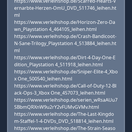
https://www.verleihshop.de/Scarred-Hearts-V
ernarbte-Herzen-OmU_DVD_511746_leihen.ht
ml
https://www.verleihshop.de/Horizon-Zero-Da
wn_Playstation 4_464105_leihen.html
https://www.verleihshop.de/Crash-Bandicoot-
N-Sane-Trilogy_Playstation 4_513884_leihen.ht
ml
https://www.verleihshop.de/Dirt-4-Day-One-E
dition_Playstation 4_511918_leihen.html
https://www.verleihshop.de/Sniper-Elite-4_Xbo
x One_500540_leihen.html
https://www.verleihshop.de/Call-of-Duty-12-Bl
ack-Ops-3_Xbox One_457073_leihen.html
https://www.verleihshop.de/serien_wRsaAUu7
SBbmQRXnW9u2rY2vFUMvGVMv.html
https://www.verleihshop.de/The-Last-Kingdo
m-Staffel-1-4-DVDs_DVD_518814_leihen.html
https://www.verleihshop.de/The-Strain-Seaso