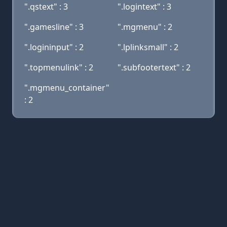
".qstext" : 3
".logintext" : 3
".gamesline" : 3
".mgmenu" : 2
".logininput" : 2
".lplinksmall" : 2
".topmenulink" : 2
".subfootertext" : 2
".mgmenu_container"
: 2