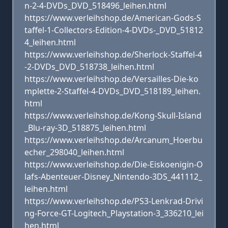
n-2-4-DVDs_DVD_518496_leihen.html
https://www.verleihshop.de/American-Gods-S
taffel-1-Collectors-Edition-4-DVDs-_DVD_51812
4_leihen.html
https://www.verleihshop.de/Sherlock-Staffel-4
-2-DVDs_DVD_518738_leihen.html
https://www.verleihshop.de/Versailles-Die-ko
mplette-2-Staffel-4-DVDs_DVD_518189_leihen.
html
https://www.verleihshop.de/Kong-Skull-Island
_Blu-ray-3D_518875_leihen.html
https://www.verleihshop.de/Arcanum_Hoerbu
echer_298040_leihen.html
https://www.verleihshop.de/Die-Eiskoenigin-O
lafs-Abenteuer-Disney_Nintendo-3DS_441112_
leihen.html
https://www.verleihshop.de/PS3-Lenkrad-Drivi
ng-Force-GT-Logitech_Playstation-3_336210_lei
hen.html