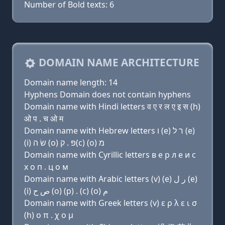
Number of Bold texts: 6
DOMAIN NAME ARCHITECTURE
Domain name length: 14
Hyphens Domain does not contain hyphens
Domain name with Hindi letters व ए र ल ए इ स (h)
ओ प . च ओ म
Domain name with Hebrew letters ו (e) ר ל (e)
(i) שׂ ה (ο) פּ . ק(c) (ο) מ
Domain name with Cyrillic letters в e р л e и с
х о п . ц о м
Domain name with Arabic letters (v) (e) ﺭ ﻝ (e)
(i) ﺹ ﺡ (o) (p) . (c) (o) ﻡ
Domain name with Greek letters (v) ε ρ λ ε ι σ
(h) ο π . χ ο μ