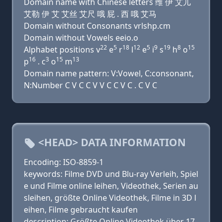
Domain name with Chinese letters 维 伊 艾儿
艾勒 伊 艾 艾丝 艾尺 哦 屁 . 西 哦 艾马
Domain without Consonants vrlshp.cm
Domain without Vowels eeio.o
22
5
18
12
5
9
19
8
15
Alphabet positions v
e
r
l
e
i
s
h
o
16
3
15
13
p
. c
o
m
Domain name pattern: V:Vowel, C:consonant,
N:Number C V C C V V C C V C . C V C
<HEAD> DATA INFORMATION
Encoding: ISO-8859-1
keywords: Filme DVD und Blu-ray Verleih, Spiel
e und Filme online leihen, Videothek, Serien au
sleihen, größte Online Videothek, Filme in 3D l
eihen, Filme gebraucht kaufen
description: Größte Online Videothek über 17