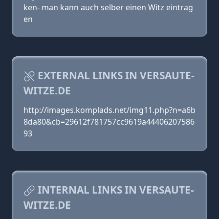
ken- man kann auch selber einen Witz eintrag
en
EXTERNAL LINKS IN VERSAUTE-
WITZE.DE
http://images.komplads.net/img11.php?n=a6b
8da80&cb=29612f781757cc9619a44406207586
93
INTERNAL LINKS IN VERSAUTE-
WITZE.DE