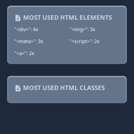
MOST USED HTML ELEMENTS
"<div>": 4x
"<img>": 3x
"<meta>": 3x
"<script>": 2x
"<a>": 2x
MOST USED HTML CLASSES