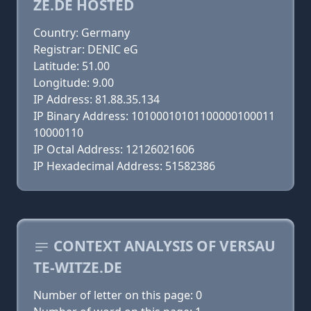
ZE.DE HOSTED
Country: Germany
Registrar: DENIC eG
Latitude: 51.00
Longitude: 9.00
IP Address: 81.88.35.134
IP Binary Address: 10100010101100000100011
10000110
IP Octal Address: 12126021606
IP Hexadecimal Address: 51582386
CONTEXT ANALYSIS OF VERSAU
TE-WITZE.DE
Number of letter on this page: 0