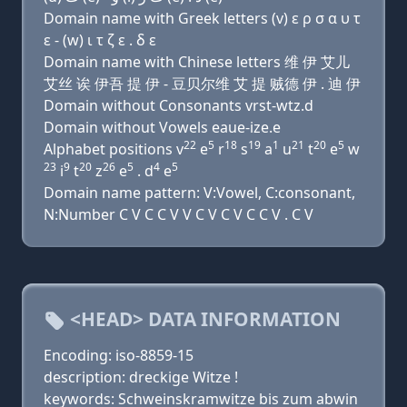
Domain name with Greek letters (v) ε ρ σ α υ τ
ε - (w) ι τ ζ ε . δ ε
Domain name with Chinese letters 维 伊 艾儿
艾丝 诶 伊吾 提 伊 - 豆贝尔维 艾 提 贼德 伊 . 迪 伊
Domain without Consonants vrst-wtz.d
Domain without Vowels eaue-ize.e
22
5
18
19
1
21
20
5
Alphabet positions v
e
r
s
a
u
t
e
w
23
9
20
26
5
4
5
i
t
z
e
. d
e
Domain name pattern: V:Vowel, C:consonant,
N:Number C V C C V V C V C V C C V . C V
<HEAD> DATA INFORMATION
Encoding: iso-8859-15
description: dreckige Witze !
keywords: Schweinskramwitze bis zum abwin