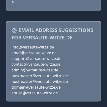
#
EMAIL ADDRESS SUGGESTIONS
FOR VERSAUTE-WITZE.DE
info@versaute-witze.de
email@versaute-witze.de
support@versaute-witze.de
contact@versaute-witze.de
admin@versaute-witze.de
postmaster@versaute-witze.de
hostmaster@versaute-witze.de
domain@versaute-witze.de
abuse@versaute-witze.de