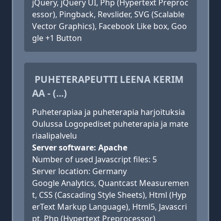
jQuery, jQuery UI, Php (Hypertext Preproc
essor), Pingback, Revslider, SVG (Scalable
Vector Graphics), Facebook Like box, Goo
gle +1 Button
PUHETERAPEUTTI LEENA KERIM
AA - (...)
Puheterapiaa ja puheterapia harjoituksia
Oulussa Logopediset puheterapia ja mate
riaalipalvelu
Server software: Apache
Number of used Javascript files: 5
Server location: Germany
Google Analytics, Quantcast Measuremen
t, CSS (Cascading Style Sheets), Html (Hyp
erText Markup Language), Html5, Javascri
pt, Php (Hypertext Preprocessor)