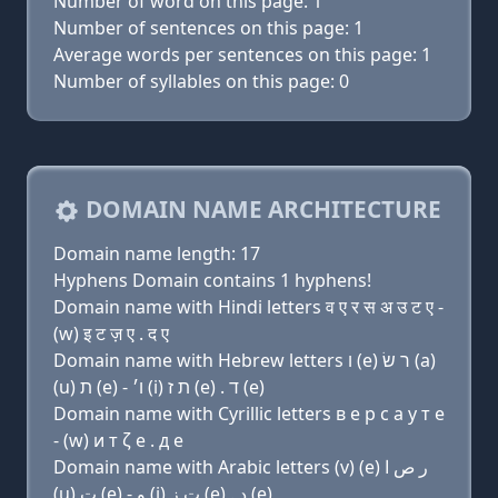
Number of word on this page: 1
Number of sentences on this page: 1
Average words per sentences on this page: 1
Number of syllables on this page: 0
DOMAIN NAME ARCHITECTURE
Domain name length: 17
Hyphens Domain contains 1 hyphens!
Domain name with Hindi letters व ए र स अ उ ट ए -
(w) इ ट ज़ ए . द ए
Domain name with Hebrew letters ו (e) ר שׂ (a)
(u) ת (e) - ו׳ (i) ת ז (e) . ד (e)
Domain name with Cyrillic letters в e р с a у т e
- (w) и т ζ e . д e
Domain name with Arabic letters (v) (e) ﺭ ﺹ ﺍ
(u) ﺕ (e) - ﻭ (i) ﺕ ﺯ (e) . ﺩ (e)