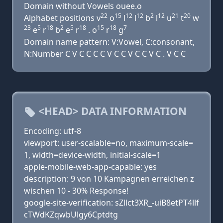
Domain without Vowels ouee.o
22
15
12
12
2
12
21
20
Alphabet positions v
o
l
l
b
l
u
t
w
23
5
18
2
5
18
15
18
7
e
r
b
e
r
. o
r
g
Domain name pattern: V:Vowel, C:consonant,
N:Number C V C C C C V C C V C C V C . V C C
<HEAD> DATA INFORMATION
Encoding: utf-8
viewport: user-scalable=no, maximum-scale=
1, width=device-width, initial-scale=1
apple-mobile-web-app-capable: yes
description: 9 von 10 Kampagnen erreichen z
wischen 10 - 30% Response!
google-site-verification: sZllct3XR_-uiB8etPT4llf
cTWdKZqwbUlgy6Cptdtg