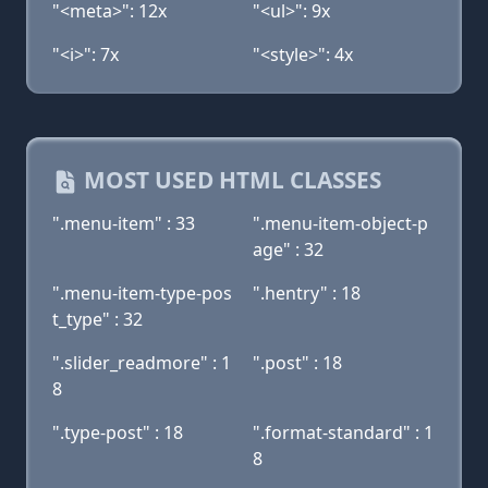
"<meta>": 12x
"<ul>": 9x
"<i>": 7x
"<style>": 4x
MOST USED HTML CLASSES
".menu-item" : 33
".menu-item-object-p
age" : 32
".menu-item-type-pos
".hentry" : 18
t_type" : 32
".slider_readmore" : 1
".post" : 18
8
".type-post" : 18
".format-standard" : 1
8