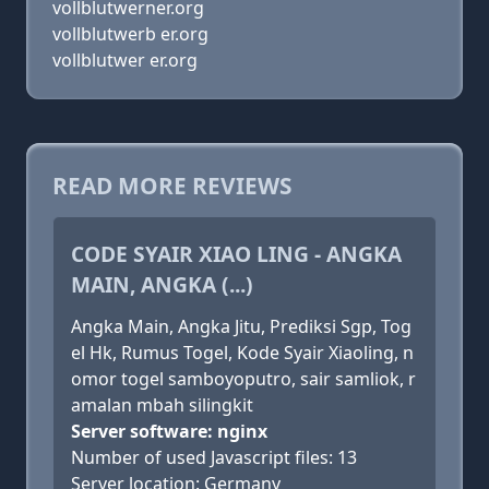
vollblutwerner.org
vollblutwerb er.org
vollblutwer er.org
READ MORE REVIEWS
CODE SYAIR XIAO LING - ANGKA
MAIN, ANGKA (...)
Angka Main, Angka Jitu, Prediksi Sgp, Tog
el Hk, Rumus Togel, Kode Syair Xiaoling, n
omor togel samboyoputro, sair samliok, r
amalan mbah silingkit
Server software: nginx
Number of used Javascript files: 13
Server location: Germany