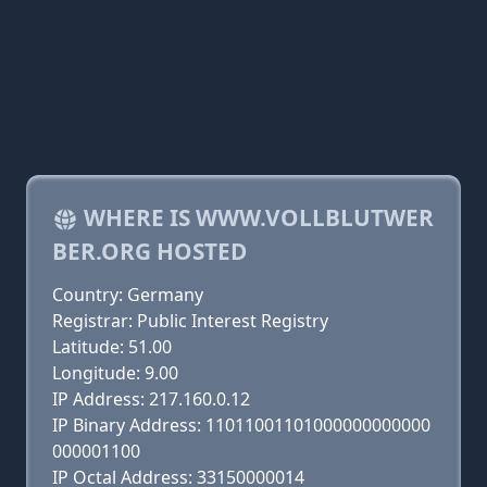
WHERE IS WWW.VOLLBLUTWER
BER.ORG HOSTED
Country: Germany
Registrar: Public Interest Registry
Latitude: 51.00
Longitude: 9.00
IP Address: 217.160.0.12
IP Binary Address: 11011001101000000000000
000001100
IP Octal Address: 33150000014