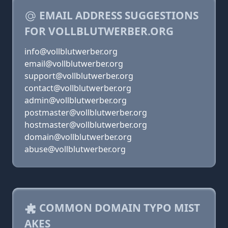
EMAIL ADDRESS SUGGESTIONS
FOR VOLLBLUTWERBER.ORG
info@vollblutwerber.org
email@vollblutwerber.org
support@vollblutwerber.org
contact@vollblutwerber.org
admin@vollblutwerber.org
postmaster@vollblutwerber.org
hostmaster@vollblutwerber.org
domain@vollblutwerber.org
abuse@vollblutwerber.org
COMMON DOMAIN TYPO MIST
AKES