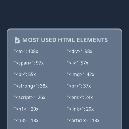
MOST USED HTML ELEMENTS
"<a>": 108x
"<div>": 98x
"<span>": 97x
"<li>": 57x
"<p>": 55x
"<img>": 42x
"<strong>": 38x
"<br>": 37x
"<script>": 26x
"<em>": 24x
"<h1>": 20x
"<link>": 20x
"<h3>": 18x
"<article>": 18x