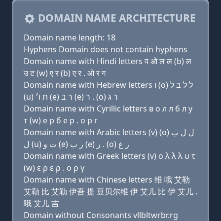
DOMAIN NAME ARCHITECTURE
Domain name length: 18
Hyphens Domain does not contain hyphens
Domain name with Hindi letters व ओ ल ल (b) ल
उ ट (w) ए र (b) ए र . ओ र ग
Domain name with Hebrew letters ו (ο) ל ל בּ ל
(u) ת ו׳ (e) ר בּ (e) ר . (ο) ר ג
Domain name with Cyrillic letters в о л л б л у
т (w) e р б e р . о р г
Domain name with Arabic letters (v) (o) ﻝ ﻝ ﺏ
ﻝ (u) ﺕ ﻭ (e) ﺭ ﺏ (e) ﺭ . (o) ﺭ ﻍ
Domain name with Greek letters (v) ο λ λ λ υ τ
(w) ε ρ ε ρ . ο ρ γ
Domain name with Chinese letters 维 哦 艾勒
艾勒 比 艾勒 伊吾 提 豆贝尔维 伊 艾儿 比 伊 艾儿 .
哦 艾儿 吉
Domain without Consonants vllbltwrbr.rg