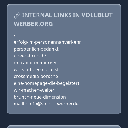
INTERNAL LINKS IN VOLLBLUT
WERBER.ORG
/
erfolg-im-personennahverkehr
persoenlich-bedankt
/ideen-brunch/
/hitradio-mimigree/
wir-sind-beeindruckt
crossmedia-porsche
eine-homepage-die-begeistert
wir-machen-weiter
brunch-neue-dimension
mailto:info@vollblutwerber.de