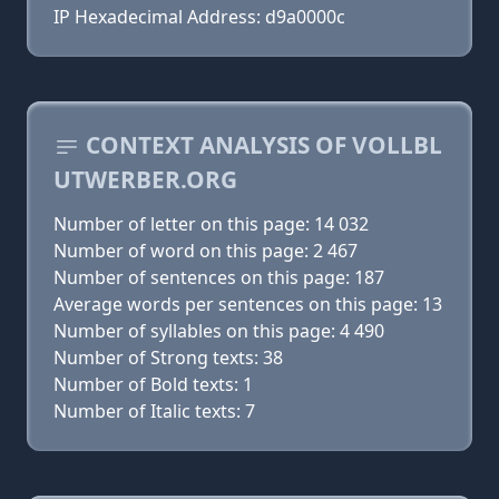
IP Hexadecimal Address: d9a0000c
CONTEXT ANALYSIS OF VOLLBL
UTWERBER.ORG
Number of letter on this page: 14 032
Number of word on this page: 2 467
Number of sentences on this page: 187
Average words per sentences on this page: 13
Number of syllables on this page: 4 490
Number of Strong texts: 38
Number of Bold texts: 1
Number of Italic texts: 7