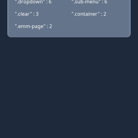
".dropdown" : 6
".sub-menu" : 6
".clear" : 3
".container" : 2
".emm-page" : 2