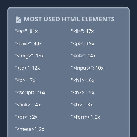
MOST USED HTML ELEMENTS
"<a>": 81x
"<li>": 47x
"<div>": 44x
"<p>": 19x
"<img>": 15x
"<ul>": 14x
"<td>": 12x
"<input>": 10x
"<b>": 7x
"<h1>": 6x
"<script>": 6x
"<h2>": 5x
"<link>": 4x
"<tr>": 3x
"<br>": 2x
"<form>": 2x
"<meta>": 2x