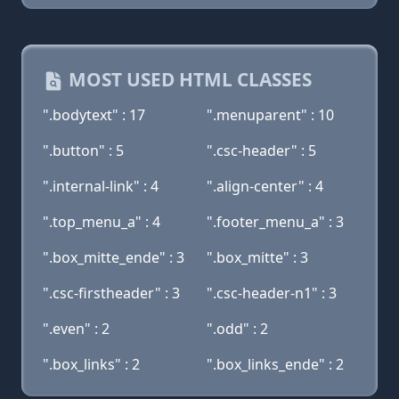
MOST USED HTML CLASSES
".bodytext" : 17
".menuparent" : 10
".button" : 5
".csc-header" : 5
".internal-link" : 4
".align-center" : 4
".top_menu_a" : 4
".footer_menu_a" : 3
".box_mitte_ende" : 3
".box_mitte" : 3
".csc-firstheader" : 3
".csc-header-n1" : 3
".even" : 2
".odd" : 2
".box_links" : 2
".box_links_ende" : 2