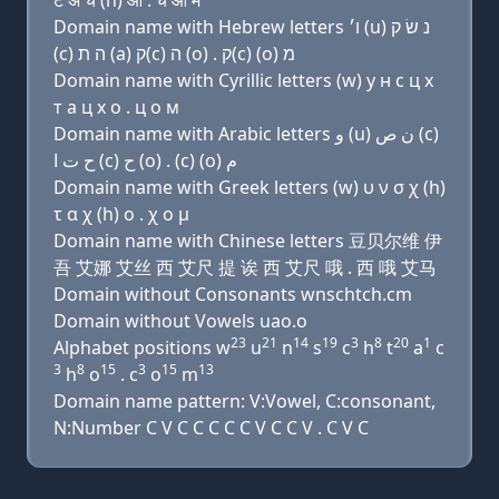
ट अ च (h) ओ . च ओ म
Domain name with Hebrew letters ו׳ (u) נ שׂ ק
(c) ה ת (a) ק(c) ה (ο) . ק(c) (ο) מ
Domain name with Cyrillic letters (w) у н с ц х
т a ц х о . ц о м
Domain name with Arabic letters ﻭ (u) ﻥ ﺹ (c)
ﺡ ﺕ ﺍ (c) ﺡ (o) . (c) (o) ﻡ
Domain name with Greek letters (w) υ ν σ χ (h)
τ α χ (h) ο . χ ο μ
Domain name with Chinese letters 豆贝尔维 伊
吾 艾娜 艾丝 西 艾尺 提 诶 西 艾尺 哦 . 西 哦 艾马
Domain without Consonants wnschtch.cm
Domain without Vowels uao.o
23
21
14
19
3
8
20
1
Alphabet positions w
u
n
s
c
h
t
a
c
3
8
15
3
15
13
h
o
. c
o
m
Domain name pattern: V:Vowel, C:consonant,
N:Number C V C C C C C V C C V . C V C