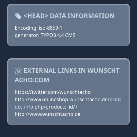
<HEAD> DATA INFORMATION
Encoding: iso-8859-1
generator: TYPO3 4.4 CMS
EXTERNAL LINKS IN WUNSCHT
ACHO.COM
https://twitter.com/wunschtacho
http://www.onlineshop.wunschtacho.de/prod
uct_info.php/products_id/7
http://www.wunschtacho.de