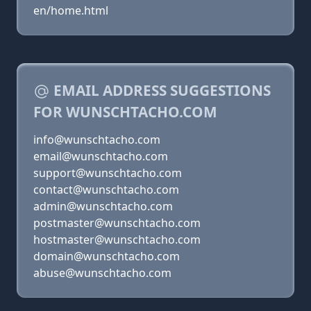
en/home.html
EMAIL ADDRESS SUGGESTIONS
FOR WUNSCHTACHO.COM
info@wunschtacho.com
email@wunschtacho.com
support@wunschtacho.com
contact@wunschtacho.com
admin@wunschtacho.com
postmaster@wunschtacho.com
hostmaster@wunschtacho.com
domain@wunschtacho.com
abuse@wunschtacho.com