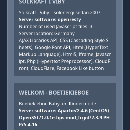
SOLKRAFT I VIBY
Solkraft i Viby – solenergi sedan 2007
Server software: openresty
Number of used Javascript files: 3
Server location: Germany
AJAX Libraries API, CSS (Cascading Style S
heets), Google Font API, Html (HyperText
Markup Language), Html5, Iframe, Javascr
ipt, Php (Hypertext Preprocessor), CloudF
ront, CloudFlare, Facebook Like button
WELKOM - BOETIEKIEBOE
Boetiekieboe Baby- en Kindermode
Server software: Apache/2.4.6 (CentOS)
OpenSSL/1.0.1e-fips mod_fcgid/2.3.9 PH
P/5.4.16