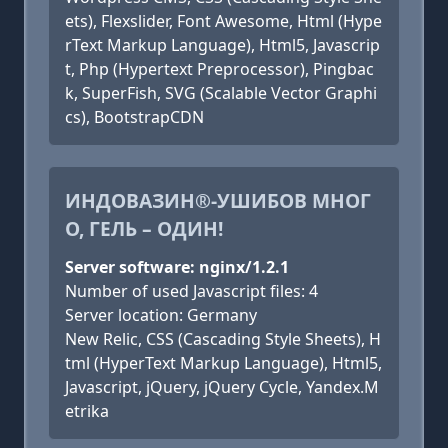
ets), Flexslider, Font Awesome, Html (Hype
rText Markup Language), Html5, Javascrip
t, Php (Hypertext Preprocessor), Pingbac
k, SuperFish, SVG (Scalable Vector Graphi
cs), BootstrapCDN
ИНДОВАЗИН®-УШИБОВ МНОГ
О, ГЕЛЬ – ОДИН!
Server software: nginx/1.2.1
Number of used Javascript files: 4
Server location: Germany
New Relic, CSS (Cascading Style Sheets), H
tml (HyperText Markup Language), Html5,
Javascript, jQuery, jQuery Cycle, Yandex.M
etrika