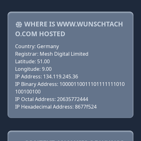
WHERE IS WWW.WUNSCHTACH
O.COM HOSTED
Country: Germany
Registrar: Mesh Digital Limited
Latitude: 51.00
Longitude: 9.00
IP Address: 134.119.245.36
IP Binary Address: 10000110011101111111010
100100100
IP Octal Address: 20635772444
IP Hexadecimal Address: 8677f524