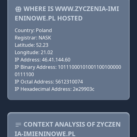
WHERE IS WWW.ZYCZENIA-IMI
ENINOWE.PL HOSTED
Country: Poland
Registrar: NASK
Latitude: 52.23
Longitude: 21.02
IP Address: 46.41.144.60
IP Binary Address: 10111000101001100100000
0111100
IP Octal Address: 5612310074
IP Hexadecimal Address: 2e29903c
CONTEXT ANALYSIS OF ZYCZEN
IA-IMIENINOWE.PL