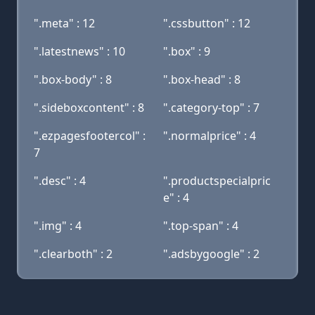
".meta" : 12
".cssbutton" : 12
".latestnews" : 10
".box" : 9
".box-body" : 8
".box-head" : 8
".sideboxcontent" : 8
".category-top" : 7
".ezpagesfootercol" :
".normalprice" : 4
7
".desc" : 4
".productspecialpric
e" : 4
".img" : 4
".top-span" : 4
".clearboth" : 2
".adsbygoogle" : 2