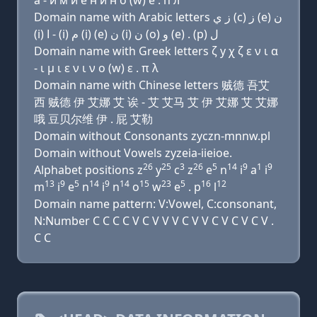
a - и м и e н и н о (w) e . п л
Domain name with Arabic letters ﺯ ﻱ (c) ﺯ (e) ﻥ
(i) ﺍ - (i) ﻡ (i) (e) ﻥ (i) ﻥ (o) ﻭ (e) . (p) ﻝ
Domain name with Greek letters ζ y χ ζ ε ν ι α
- ι μ ι ε ν ι ν ο (w) ε . π λ
Domain name with Chinese letters 贼德 吾艾
西 贼德 伊 艾娜 艾 诶 - 艾 艾马 艾 伊 艾娜 艾 艾娜
哦 豆贝尔维 伊 . 屁 艾勒
Domain without Consonants zyczn-mnnw.pl
Domain without Vowels zyzeia-iieioe.
26
25
3
26
5
14
9
1
9
Alphabet positions z
y
c
z
e
n
i
a
i
13
9
5
14
9
14
15
23
5
16
12
m
i
e
n
i
n
o
w
e
. p
l
Domain name pattern: V:Vowel, C:consonant,
N:Number C C C C V C V V V C V V C V C V C V .
C C