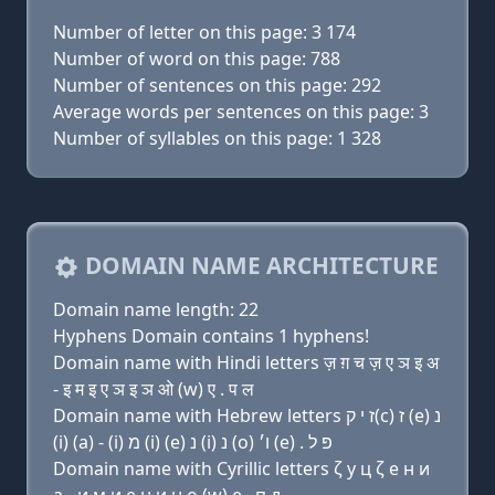
Number of letter on this page: 3 174
Number of word on this page: 788
Number of sentences on this page: 292
Average words per sentences on this page: 3
Number of syllables on this page: 1 328
DOMAIN NAME ARCHITECTURE
Domain name length: 22
Hyphens Domain contains 1 hyphens!
Domain name with Hindi letters ज़ ग़ च ज़ ए ञ इ अ
- इ म इ ए ञ इ ञ ओ (w) ए . प ल
Domain name with Hebrew letters ז י ק(c) ז (e) נ
(i) (a) - (i) מ (i) (e) נ (i) נ (ο) ו׳ (e) . פּ ל
Domain name with Cyrillic letters ζ y ц ζ e н и