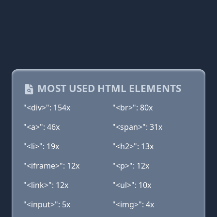
MOST USED HTML ELEMENTS
"<div>": 154x
"<br>": 80x
"<a>": 46x
"<span>": 31x
"<li>": 19x
"<h2>": 13x
"<iframe>": 12x
"<p>": 12x
"<link>": 12x
"<ul>": 10x
"<input>": 5x
"<img>": 4x