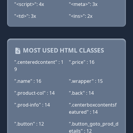
"<script>": 4x
"<meta>": 3x
"<td>": 3x
"<ins>": 2x
MOST USED HTML CLASSES
".centeredcontent" : 1
".price" : 16
9
".name" : 16
".wrapper" : 15
".product-col" : 14
".back" : 14
".prod-info" : 14
".centerboxcontentsf
eatured" : 14
".button" : 12
".button_goto_prod_d
etails" : 12