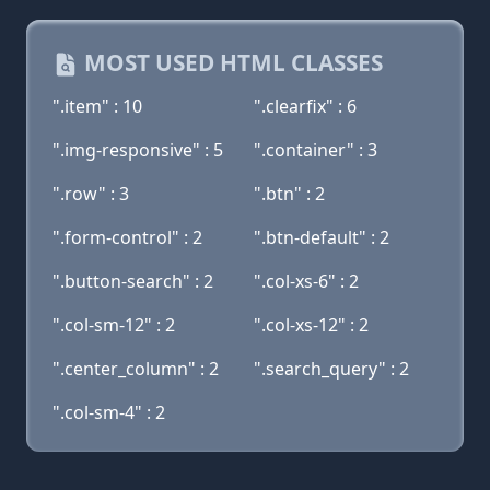
MOST USED HTML CLASSES
".item" : 10
".clearfix" : 6
".img-responsive" : 5
".container" : 3
".row" : 3
".btn" : 2
".form-control" : 2
".btn-default" : 2
".button-search" : 2
".col-xs-6" : 2
".col-sm-12" : 2
".col-xs-12" : 2
".center_column" : 2
".search_query" : 2
".col-sm-4" : 2