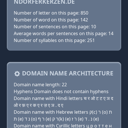
NDORFERKERZEN.DE
Number of letter on this page: 850
Number of word on this page: 142
Number of sentences on this page: 10
Average words per sentences on this page: 14
Number of syllables on this page: 251
DOMAIN NAME ARCHITECTURE
Domain name length: 22
Hyphens Domain does not contain hyphens
Domain name with Hindi letters च र ओ ट ट ए ञ द
ओ र फ़ ए र क ए र ज़ ए ञ . द ए
Domain name with Hebrew letters ק(c) ר (ο) ת
ת (e) נ ד (ο) ר ף (e) ר ק(k) (e) ר ז (e) נ . ד (e)
Domain name with Cyrillic letters ц р о т т e н