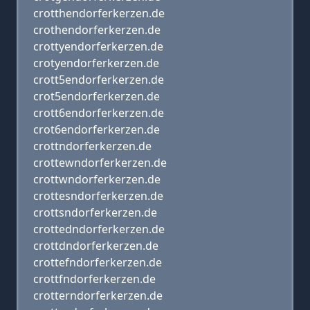
crotthendorferkerzen.de
crothendorferkerzen.de
crottyendorferkerzen.de
crotyendorferkerzen.de
crott5endorferkerzen.de
crot5endorferkerzen.de
crott6endorferkerzen.de
crot6endorferkerzen.de
crottndorferkerzen.de
crottewndorferkerzen.de
crottwndorferkerzen.de
crottesndorferkerzen.de
crottsndorferkerzen.de
crottedndorferkerzen.de
crottdndorferkerzen.de
crottefndorferkerzen.de
crottfndorferkerzen.de
crotterndorferkerzen.de