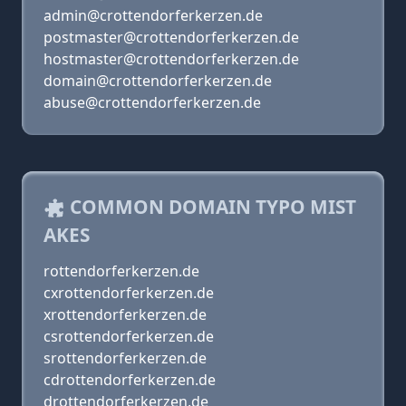
admin@crottendorferkerzen.de
postmaster@crottendorferkerzen.de
hostmaster@crottendorferkerzen.de
domain@crottendorferkerzen.de
abuse@crottendorferkerzen.de
COMMON DOMAIN TYPO MIST
AKES
rottendorferkerzen.de
cxrottendorferkerzen.de
xrottendorferkerzen.de
csrottendorferkerzen.de
srottendorferkerzen.de
cdrottendorferkerzen.de
drottendorferkerzen.de