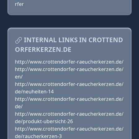
rfer
INTERNAL LINKS IN CROTTEND
ORFERKERZEN.DE
http://www.crottendorfer-raeucherkerzen.de/
http://www.crottendorfer-raeucherkerzen.de/
en/
http://www.crottendorfer-raeucherkerzen.de/
de/neuheiten-14
http://www.crottendorfer-raeucherkerzen.de/
de/
http://www.crottendorfer-raeucherkerzen.de/
de/produkt-ubersicht-26
http://www.crottendorfer-raeucherkerzen.de/
de/raucherkerzen-3