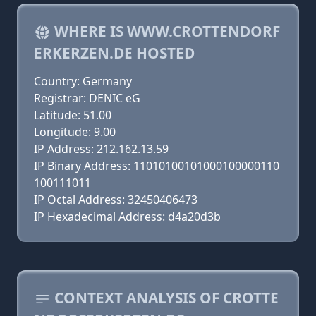
WHERE IS WWW.CROTTENDORF
ERKERZEN.DE HOSTED
Country: Germany
Registrar: DENIC eG
Latitude: 51.00
Longitude: 9.00
IP Address: 212.162.13.59
IP Binary Address: 11010100101000100000110
100111011
IP Octal Address: 32450406473
IP Hexadecimal Address: d4a20d3b
CONTEXT ANALYSIS OF CROTTE