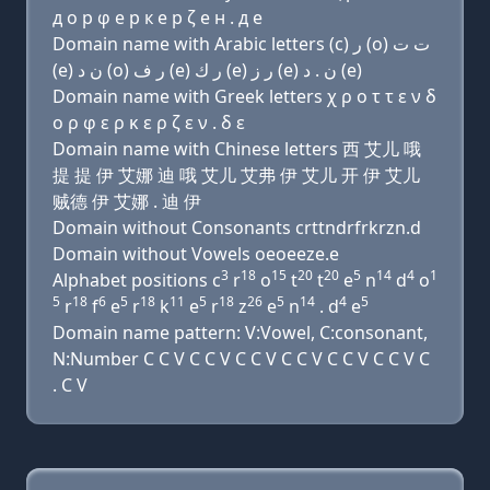
д о р φ e р к e р ζ e н . д e
Domain name with Arabic letters (c) ﺭ (o) ﺕ ﺕ
(e) ﻥ ﺩ (o) ﺭ ﻑ (e) ﺭ ﻙ (e) ﺭ ﺯ (e) ﻥ . ﺩ (e)
Domain name with Greek letters χ ρ ο τ τ ε ν δ
ο ρ φ ε ρ κ ε ρ ζ ε ν . δ ε
Domain name with Chinese letters 西 艾儿 哦
提 提 伊 艾娜 迪 哦 艾儿 艾弗 伊 艾儿 开 伊 艾儿
贼德 伊 艾娜 . 迪 伊
Domain without Consonants crttndrfrkrzn.d
Domain without Vowels oeoeeze.e
3
18
15
20
20
5
14
4
1
Alphabet positions c
r
o
t
t
e
n
d
o
5
18
6
5
18
11
5
18
26
5
14
4
5
r
f
e
r
k
e
r
z
e
n
. d
e
Domain name pattern: V:Vowel, C:consonant,
N:Number C C V C C V C C V C C V C C V C C V C
. C V