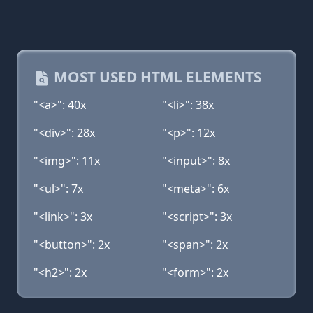
MOST USED HTML ELEMENTS
"<a>": 40x
"<li>": 38x
"<div>": 28x
"<p>": 12x
"<img>": 11x
"<input>": 8x
"<ul>": 7x
"<meta>": 6x
"<link>": 3x
"<script>": 3x
"<button>": 2x
"<span>": 2x
"<h2>": 2x
"<form>": 2x