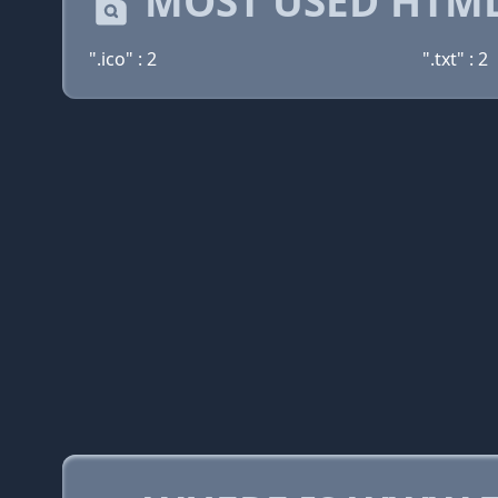
MOST USED HTML
".ico" : 2
".txt" : 2