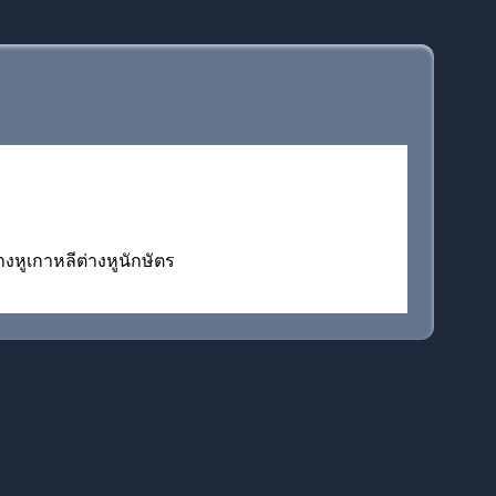
างหูเกาหลีต่างหูนักษัตร