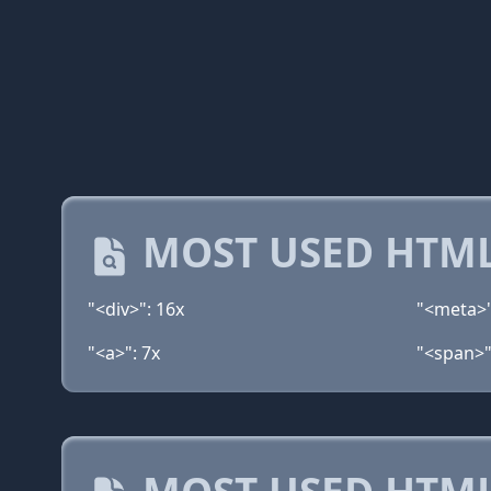
MOST USED HTML
"<div>": 16x
"<meta>"
"<a>": 7x
"<span>"