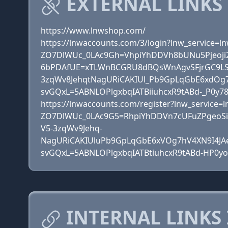
EXTERNAL LINKS
https://www.lnwshop.com/
https://lnwaccounts.com/3/login?lnw_service
ZO7DlWUc_0LAc9Gh=VhpiYhDDVh8bUNu5Pjeoji
6bPDAfUE=xTLWnBCGRU8dBQsWnAgvSFjrGC9LSo
3zqWv8JehqtNagURiCAKIUl_Pb9GpLqGbE6xdO
svGQxL=5ABNLOPlgxbqIATBiiuhcxR9tABd-_P0y
https://lnwaccounts.com/register?lnw_servi
ZO7DlWUc_0LAc9G5=RhpiYhDDVn7cUFuZPgeoSi
V5-3zqWv9Jehq-
NagURiCAKIUluPb9GpLqGbE6xVOg7hV4XN9I4J
svGQxL=5ABNLOPlgxbqIATBtiuhcxR9tABd-HP0yo
INTERNAL LINKS