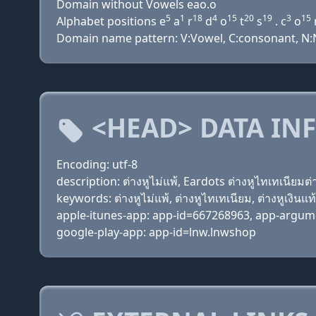
Domain without Vowels eao.o
5
1
18
4
15
20
19
3
15
Alphabet positions e
a
r
d
o
t
s
. c
o
Domain name pattern: V:Vowel, C:consonant, N:N
<HEAD> DATA IN
Encoding: utf-8
description: ต่างหูไม่แพ้, Eardots ต่างหูไทเทเนียมต่
keywords: ต่างหูไม่แพ้, ต่างหูไทเทเนียม, ต่างหูเงินแท้
apple-itunes-app: app-id=667268963, app-argu
google-play-app: app-id=lnw.lnwshop