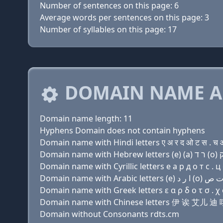
Number of sentences on this page: 6
Average words per sentences on this page: 3
Number of syllables on this page: 17
DOMAIN NAME A
Domain name length: 11
Hyphens Domain does not contain hyphens
Domain name with Hindi letters ए अ र द ओ ट स . च 
Domain name with Cyrillic letters e a р д о т с . ц
Domain name with Greek letters ε α ρ δ ο τ σ . χ 
Domain name with Chinese letters 伊 诶 艾儿 
Domain without Consonants rdts.cm