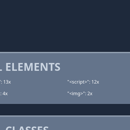
 ELEMENTS
: 13x
"<script>": 12x
: 4x
"<img>": 2x