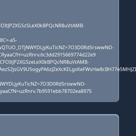
RCFOItJP2XGSzSLeX0kBPQcNR8uVtAMB-
8C=-a5-
NwQTUO_DTjNWYDLjyKuTicNZ=7O3D0RdSrswwNO-
CRyaaCfH=uzRnrv.6c3dd2915669774d22e9
Gi2CFOItJP2XGSzeLeX0kBPQcNR8uVtAMB-
zS2jsGV9USogyPA6zJZeXcKELgsKeFWsHw8cBH77e5MHJZIJ
NWYDLjyKuTicNZ=7O3D0RdSrswwNO-
RyaaCfN=uzRnrv.7b9591ebb78702ea8975