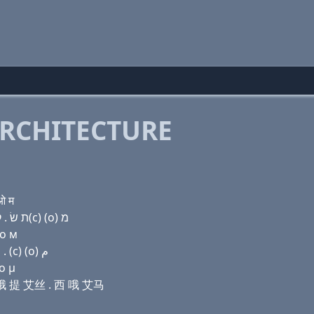
RCHITECTURE
ओ म
Domain name with Hebrew letters (e) (a) ר ד (ο) ת שׂ . ק(c) (ο) מ
 о м
Domain name with Arabic letters (e) ﺍ ﺭ ﺩ (o) ﺕ ﺹ . (c) (o) ﻡ
ο μ
迪 哦 提 艾丝 . 西 哦 艾马