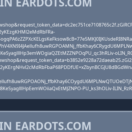
 IN EARDOTS.COM
=lnwshop&request_token_data=dc2ec751ce7108765c2f.zGi
2yKEzgKHMl2eMdRbFRa-
gqPA6zZZPXcKELgsKeFksow8cB=77e5MKJ0IJKUsdeRI8NRa
g7hV4XN9I4JAellufh8uwRGPOAMNj_ffbKhay6CRygdU6MPL
78KeSyaglllHp3emWOgiaQZEtMZZNPOqPU_qc3hRLiv-oLIN_R
ce=lnwshop&request_token_data=b3852e9228a72daeab25.z
2yKErgNHvl2cMdRbFbaP68PDDfUE=xZbynBCGJU8dBGdWnAe
Aellufh8uwRGPOAONj_ffbKhay6COygdU6MPLNwQTUOeDTj
8KeSyaglllHpEemWOiiaQxEtMJZNPO-PU_ks3hOLiv-ILIN_Rz
 IN EARDOTS.COM