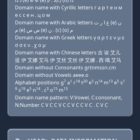
נ מ (e) שׂ שׂ (e) נ . ק(c) (ο) מ
Domain name with Cyrillic letters г a р т e н м
e с с e н . ц о м
Domain name with Arabic letters ﻍ ﺍ ﺭ ﺕ (e) ﻥ
ﻡ (e) ﺹ ﺹ (e) ﻥ . (c) (o) ﻡ
Domain name with Greek letters γ α ρ τ ε ν μ ε
σ σ ε ν . χ ο μ
Domain name with Chinese letters 吉 诶 艾儿
提 伊 艾娜 艾马 伊 艾丝 艾丝 伊 艾娜 . 西 哦 艾马
Domain without Consonants grtnmssn.cm
Domain without Vowels aeee.o
7
1
18
20
5
14
13
5
1
Alphabet positions g
a
r
t
e
n
m
e
s
9
19
5
14
3
15
13
s
e
n
. c
o
m
Domain name pattern: V:Vowel, C:consonant,
N:Number C V C C V C C V C C V C . C V C