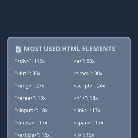
MOST USED HTML ELEMENTS
"<div>": 112x
"<a>": 60x
"<br>": 35x
"<time>": 30x
"<img>": 27x
"<script>": 24x
"<area>": 19x
"<h1>": 18x
"<input>": 18x
"<link>": 17x
"<meta>": 17x
"<span>": 17x
"<article>": 16x
"<li>": 15x