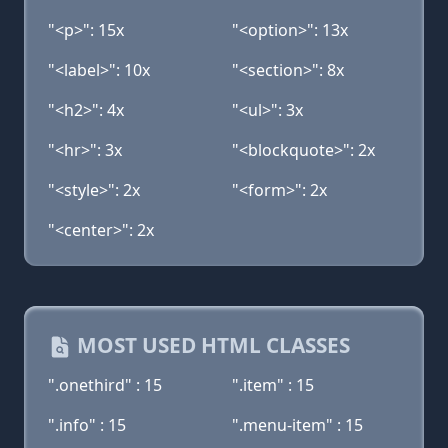
"<p>": 15x
"<option>": 13x
"<label>": 10x
"<section>": 8x
"<h2>": 4x
"<ul>": 3x
"<hr>": 3x
"<blockquote>": 2x
"<style>": 2x
"<form>": 2x
"<center>": 2x
MOST USED HTML CLASSES
".onethird" : 15
".item" : 15
".info" : 15
".menu-item" : 15