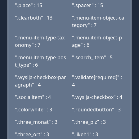
".place" : 15
".spacer" : 15
".clearboth" : 13
".menu-item-object-ca
tegory" : 7
".menu-item-type-tax
".menu-item-object-p
onomy" : 7
age" : 6
".menu-item-type-pos
".search_item" : 5
t_type" : 6
".wysija-checkbox-par
".validate[required]" :
agraph" : 4
4
".socialitem" : 4
".wysija-checkbox" : 4
".colorwhite" : 3
".roundedbutton" : 3
".three_monat" : 3
".three_plz" : 3
".three_ort" : 3
".likeh1" : 3