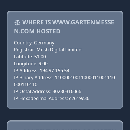
WHERE IS WWW.GARTENMESSE
N.COM HOSTED
Country: Germany
Registrar: Mesh Digital Limited
Latitude: 51.00
Longitude: 9.00
IP Address: 194.97.156.54
IP Binary Address: 11000010011000011001110
000110110
IP Octal Address: 30230316066
IP Hexadecimal Address: c2619c36