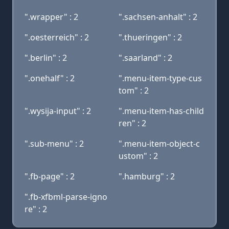
".wrapper" : 2
".sachsen-anhalt" : 2
".oesterreich" : 2
".thueringen" : 2
".berlin" : 2
".saarland" : 2
".onehalf" : 2
".menu-item-type-cus
tom" : 2
".wysija-input" : 2
".menu-item-has-child
ren" : 2
".sub-menu" : 2
".menu-item-object-c
ustom" : 2
".fb-page" : 2
".hamburg" : 2
".fb-xfbml-parse-igno
re" : 2