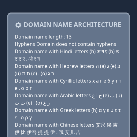
DOMAIN NAME ARCHITECTURE
Domain name length: 13
Hyphens Domain does not contain hyphens
Domain name with Hindi letters (h) अ ग ए (b) उ
ट ट ए . ओ र ग
Domain name with Hebrew letters ה (a) ג (e) בּ
(u) ת ת (e) . (ο) ר ג
Domain name with Cyrillic letters х a г e б у т т
e . о р г
Domain name with Arabic letters ﺡ ﺍ ﻍ (e) ﺏ (u)
ﺕ ﺕ (e) . (o) ﺭ ﻍ
Domain name with Greek letters (h) α γ ε υ τ τ
ε . ο ρ γ
Domain name with Chinese letters 艾尺 诶 吉
伊 比 伊吾 提 提 伊 . 哦 艾儿 吉