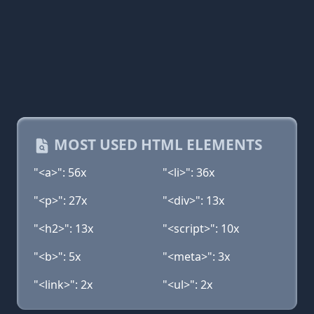
MOST USED HTML ELEMENTS
"<a>": 56x
"<li>": 36x
"<p>": 27x
"<div>": 13x
"<h2>": 13x
"<script>": 10x
"<b>": 5x
"<meta>": 3x
"<link>": 2x
"<ul>": 2x