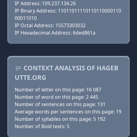
IP Address: 109.237.134.26
IP Binary Address: 11011011110110110000110
00011010
IP Octal Address: 15573303032
IP Hexadecimal Address: 6ded861a
CONTEXT ANALYSIS OF HAGEB
UTTE.ORG
Number of letter on this page: 16 087
Number of word on this page: 2 445
Number of sentences on this page: 131
Average words per sentences on this page: 19
Number of syllables on this page: 5 192
Number of Bold texts: 5