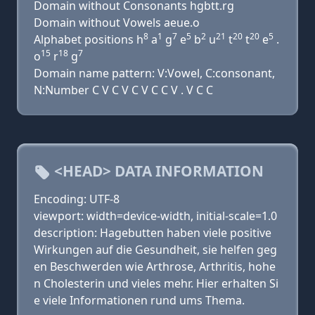
Domain without Consonants hgbtt.rg
Domain without Vowels aeue.o
8
1
7
5
2
21
20
20
5
Alphabet positions h
a
g
e
b
u
t
t
e
.
15
18
7
o
r
g
Domain name pattern: V:Vowel, C:consonant,
N:Number C V C V C V C C V . V C C
<HEAD> DATA INFORMATION
Encoding: UTF-8
viewport: width=device-width, initial-scale=1.0
description: Hagebutten haben viele positive
Wirkungen auf die Gesundheit, sie helfen geg
en Beschwerden wie Arthrose, Arthritis, hohe
n Cholesterin und vieles mehr. Hier erhalten Si
e viele Informationen rund ums Thema.