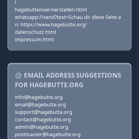
l
hagebuttenoel-herstellen.html
whatsapp://send?text=Schau dir diese Seite a
n: https://www.hagebutte.org/
datenschutz.html
impressum.html
EMAIL ADDRESS SUGGESTIONS
FOR HAGEBUTTE.ORG
info@hagebutte.org
email@hagebutte.org
support@hagebutte.org
contact@hagebutte.org
admin@hagebutte.org
postmaster@hagebutte.org