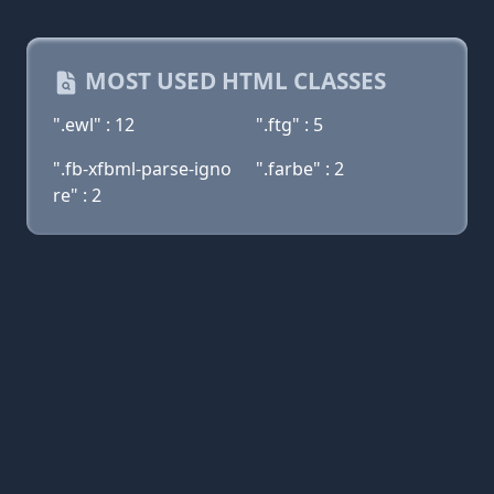
MOST USED HTML CLASSES
".ewl" : 12
".ftg" : 5
".fb-xfbml-parse-igno
".farbe" : 2
re" : 2