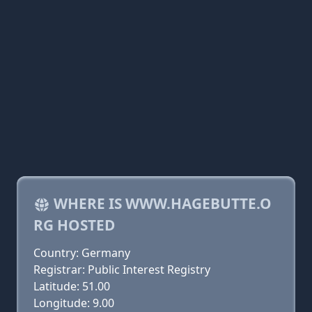
WHERE IS WWW.HAGEBUTTE.O
RG HOSTED
Country: Germany
Registrar: Public Interest Registry
Latitude: 51.00
Longitude: 9.00