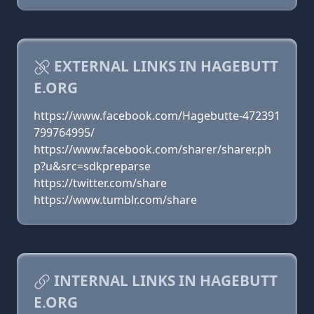
EXTERNAL LINKS IN HAGEBUTT
E.ORG
https://www.facebook.com/Hagebutte-472391
799764995/
https://www.facebook.com/sharer/sharer.ph
p?u&src=sdkpreparse
https://twitter.com/share
https://www.tumblr.com/share
INTERNAL LINKS IN HAGEBUTT
E.ORG