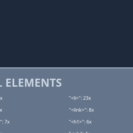
 ELEMENTS
4x
"<li>": 23x
x
"<link>": 8x
": 7x
"<h1>": 6x