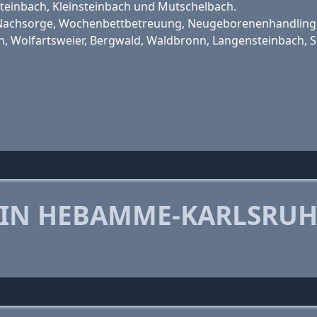
inbach, Kleinsteinbach und Mutschelbach.
 Nachsorge, Wochenbettbetreuung, Neugeborenenhandling
 Wolfartsweier, Bergwald, Waldbronn, Langensteinbach, Sü
 IN HEBAMME-KARLSRUH