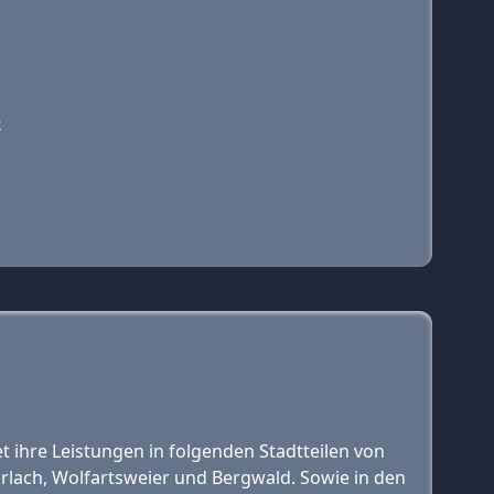
提
 ihre Leistungen in folgenden Stadtteilen von
rlach, Wolfartsweier und Bergwald. Sowie in den