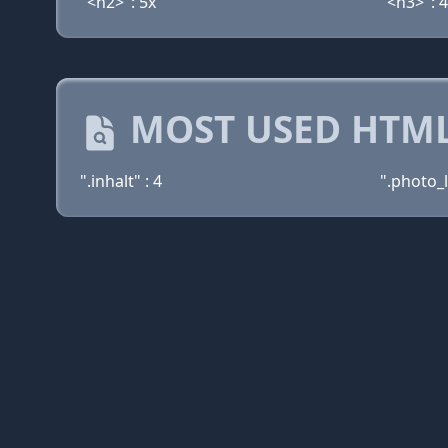
"<h2>": 5x
"<h3>": 
MOST USED HTML
".inhalt" : 4
".photo_l