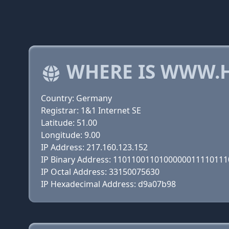
WHERE IS WWW.
Country: Germany
Registrar: 1&1 Internet SE
Latitude: 51.00
Longitude: 9.00
IP Address: 217.160.123.152
IP Binary Address: 110110011010000001111011
IP Octal Address: 33150075630
IP Hexadecimal Address: d9a07b98