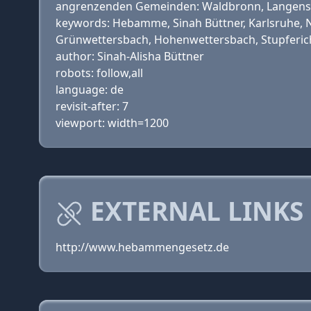
angrenzenden Gemeinden: Waldbronn, Langenste
keywords: Hebamme, Sinah Büttner, Karlsruhe,
Grünwettersbach, Hohenwettersbach, Stupferich,
author: Sinah-Alisha Büttner
robots: follow,all
language: de
revisit-after: 7
viewport: width=1200
EXTERNAL LINKS
http://www.hebammengesetz.de