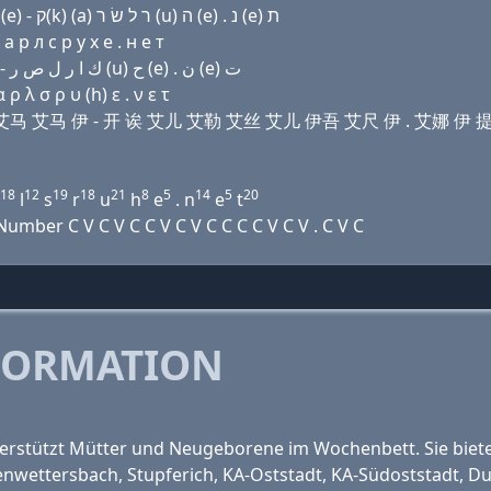
Domain name with Hebrew letters ה (e) בּ (a) מ מ (e) - ק(k) (a) ר ל שׂ ר (u) ה (e) . נ (e) ת
 р л с р у х e . н e т
Domain name with Arabic letters ﺡ (e) ﺏ ﺍ ﻡ ﻡ (e) - ﻙ ﺍ ﺭ ﻝ ﺹ ﺭ (u) ﺡ (e) . ﻥ (e) ﺕ
 λ σ ρ υ (h) ε . ν ε τ
 比 诶 艾马 艾马 伊 - 开 诶 艾儿 艾勒 艾丝 艾儿 伊吾 艾尺 伊 . 艾娜 伊 
18
12
19
18
21
8
5
14
5
20
l
s
r
u
h
e
. n
e
t
mber C V C V C C V C V C C C C V C V . C V C
FORMATION
erstützt Mütter und Neugeborene im Wochenbett. Sie bietet
wettersbach, Stupferich, KA-Oststadt, KA-Südoststadt, Du