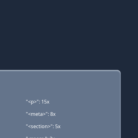
"<p>": 15x
"<meta>": 8x
"<section>": 5x