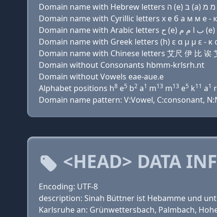
Domain name with Cyrillic letters х e б a м м e - к a
Domain name with Greek letters (h) ε α μ μ ε - κ α ρ
Domain name with Chinese letters 艾尺 伊
Domain without Consonants hbmm-krlsrh.nt
Domain without Vowels eae-aue.e
8
5
2
1
13
13
5
11
1
Alphabet positions h
e
b
a
m
m
e
k
a
r
Domain name pattern: V:Vowel, C:consonant, N:Nu
<HEAD> DATA IN
Encoding: UTF-8
description: Sinah Büttner ist Hebamme und unt
Karlsruhe an: Grünwettersbach, Palmbach, Hohen