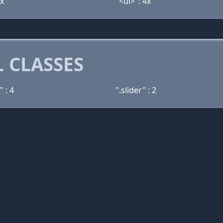
4x
"<ul>": 4x
 CLASSES
" : 4
".slider" : 2