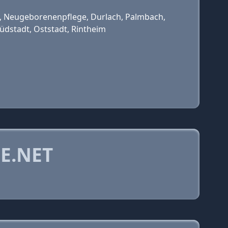
, Neugeborenenpflege, Durlach, Palmbach,
dstadt, Oststadt, Rintheim
E.NET