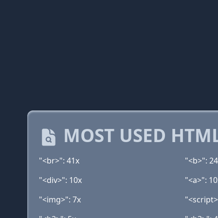
MOST USED HTML
"<br>": 41x
"<b>": 2
"<div>": 10x
"<a>": 10
"<img>": 7x
"<script>