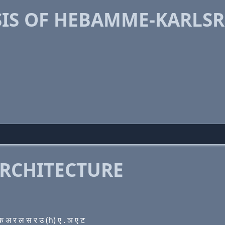
IS OF HEBAMME-KARLSR
RCHITECTURE
अ र ल स र उ (h) ए . ञ ए ट