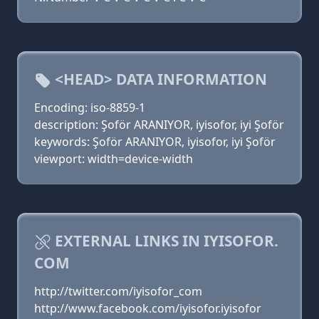
<HEAD> DATA INFORMATION
Encoding: iso-8859-1
description: Şoför ARANIYOR, iyisofor, iyi Şoför
keywords: Şoför ARANIYOR, iyisofor, iyi Şoför
viewport: width=device-width
EXTERNAL LINKS IN IYISOFOR.
COM
http://twitter.com/iyisofor_com
http://www.facebook.com/iyisofor.iyisofor