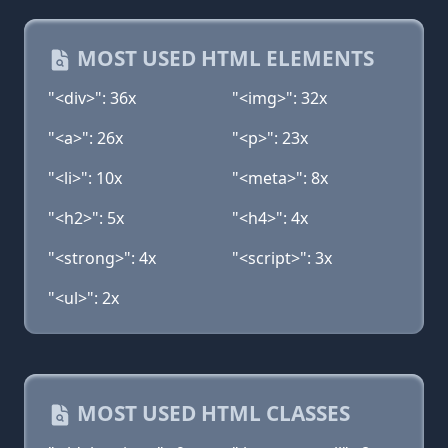
MOST USED HTML ELEMENTS
"<div>": 36x
"<img>": 32x
"<a>": 26x
"<p>": 23x
"<li>": 10x
"<meta>": 8x
"<h2>": 5x
"<h4>": 4x
"<strong>": 4x
"<script>": 3x
"<ul>": 2x
MOST USED HTML CLASSES