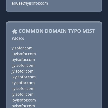
abuse@iyisofor.com
COMMON DOMAIN TYPO MIST
AKES
yisofor.com
iuyisofor.com
uyisofor.com
ijyisofor.com
jyisofor.com
ikyisofor.com
kyisofor.com
ilyisofor.com
lyisofor.com
ioyisofor.com
oyisofor.com