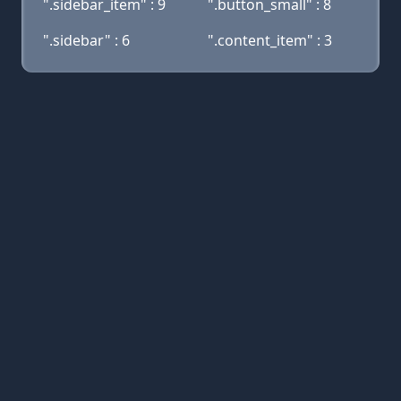
".sidebar_item" : 9
".button_small" : 8
".sidebar" : 6
".content_item" : 3