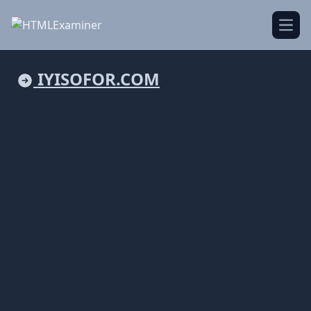
Open
IYISOFOR.COM