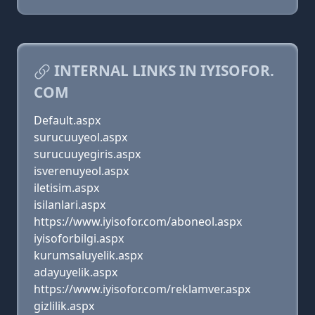
INTERNAL LINKS IN IYISOFOR.
COM
Default.aspx
surucuuyeol.aspx
surucuuyegiris.aspx
isverenuyeol.aspx
iletisim.aspx
isilanlari.aspx
https://www.iyisofor.com/aboneol.aspx
iyisoforbilgi.aspx
kurumsaluyelik.aspx
adayuyelik.aspx
https://www.iyisofor.com/reklamver.aspx
gizlilik.aspx