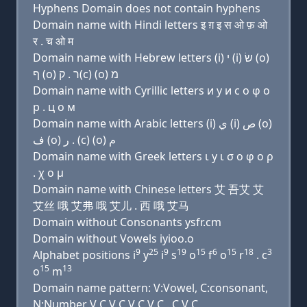
Hyphens Domain does not contain hyphens
Domain name with Hindi letters इ ग़ इ स ओ फ़ ओ
र . च ओ म
Domain name with Hebrew letters (i) י (i) שׂ (ο)
ף (ο) ר . ק(c) (ο) מ
Domain name with Cyrillic letters и y и с о φ о
р . ц о м
Domain name with Arabic letters (i) ﻱ (i) ﺹ (o)
ﻑ (o) ﺭ . (c) (o) ﻡ
Domain name with Greek letters ι y ι σ ο φ ο ρ
. χ ο μ
Domain name with Chinese letters 艾 吾艾 艾
艾丝 哦 艾弗 哦 艾儿 . 西 哦 艾马
Domain without Consonants ysfr.cm
Domain without Vowels iyioo.o
9
25
9
19
15
6
15
18
3
Alphabet positions i
y
i
s
o
f
o
r
. c
15
13
o
m
Domain name pattern: V:Vowel, C:consonant,
N:Number V C V C V C V C . C V C