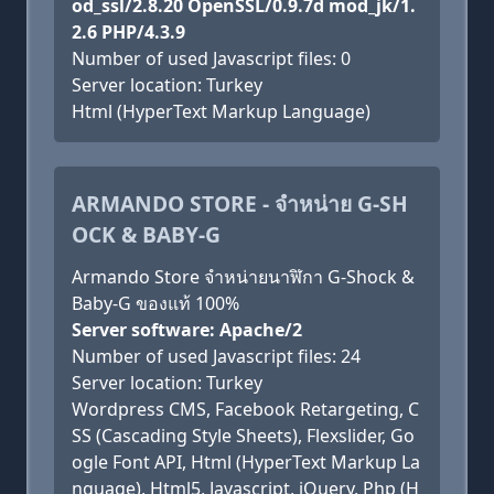
od_ssl/2.8.20 OpenSSL/0.9.7d mod_jk/1.
2.6 PHP/4.3.9
Number of used Javascript files: 0
Server location: Turkey
Html (HyperText Markup Language)
ARMANDO STORE - จำหน่าย G-SH
OCK & BABY-G
Armando Store จำหน่ายนาฬิกา G-Shock &
Baby-G ของแท้ 100%
Server software: Apache/2
Number of used Javascript files: 24
Server location: Turkey
Wordpress CMS, Facebook Retargeting, C
SS (Cascading Style Sheets), Flexslider, Go
ogle Font API, Html (HyperText Markup La
nguage), Html5, Javascript, jQuery, Php (H