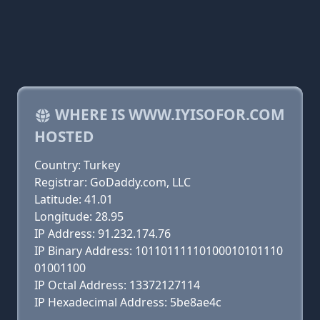
WHERE IS WWW.IYISOFOR.COM
HOSTED
Country: Turkey
Registrar: GoDaddy.com, LLC
Latitude: 41.01
Longitude: 28.95
IP Address: 91.232.174.76
IP Binary Address: 10110111110100010101110
01001100
IP Octal Address: 13372127114
IP Hexadecimal Address: 5be8ae4c