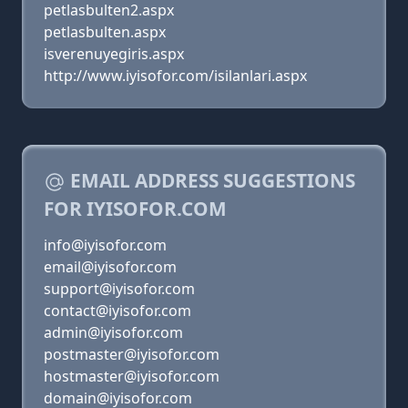
petlasbulten2.aspx
petlasbulten.aspx
isverenuyegiris.aspx
http://www.iyisofor.com/isilanlari.aspx
EMAIL ADDRESS SUGGESTIONS
FOR IYISOFOR.COM
info@iyisofor.com
email@iyisofor.com
support@iyisofor.com
contact@iyisofor.com
admin@iyisofor.com
postmaster@iyisofor.com
hostmaster@iyisofor.com
domain@iyisofor.com