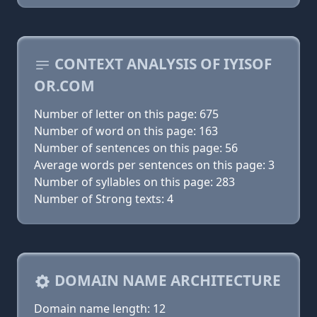
CONTEXT ANALYSIS OF IYISOF
OR.COM
Number of letter on this page: 675
Number of word on this page: 163
Number of sentences on this page: 56
Average words per sentences on this page: 3
Number of syllables on this page: 283
Number of Strong texts: 4
DOMAIN NAME ARCHITECTURE
Domain name length: 12