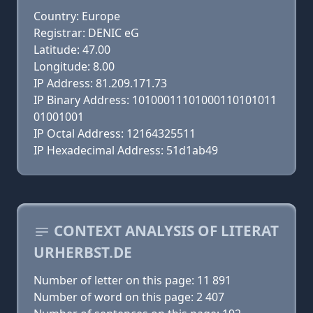
Country: Europe
Registrar: DENIC eG
Latitude: 47.00
Longitude: 8.00
IP Address: 81.209.171.73
IP Binary Address: 10100011101000110101011
01001001
IP Octal Address: 12164325511
IP Hexadecimal Address: 51d1ab49
CONTEXT ANALYSIS OF LITERAT
URHERBST.DE
Number of letter on this page: 11 891
Number of word on this page: 2 407