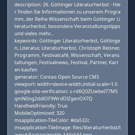
description: 26. Göttinger Literaturherbst - Hie
r finden Sie Informationen zu unserem Progra
mm, der Reihe Wissenschaft beim Göttinger Li
teraturherbst, besondere Veranstaltungstipps
und vieles mehr...
keywords: Göttinger Literaturherbst, Göttinge
n, Literatur, Literaturherbst, Christoph Reisner,
Programm, Festivalcafé, Wissenschaft, Verans
taltungen, Festivalnews, Festival, Partner, Kart
en kaufen
generator: Contao Open Source CMS
viewport: width=device-width,initial-scale=1.0
google-site-verification: s-rd6Q0ZUwbel77M5
qmN0ng2ddlOF9WrdDlZgenOX7Q
HandheldFriendly: True
MobileOptimized: 320
msapplication-TileColor: #da532c
msapplication-TileImage: files/literaturherbst/l
ayout/favicon/mstile-144x144.png