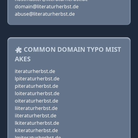
domain@literaturherbst.de
abuse@literaturherbst.de
COMMON DOMAIN TYPO MIST
AKES
iteraturherbst.de
lpiteraturherbst.de
piteraturherbst.de
loiteraturherbst.de
oiteraturherbst.de
liiteraturherbst.de
iiteraturherbst.de
lkiteraturherbst.de
kiteraturherbst.de
lmiteraturherbst.de