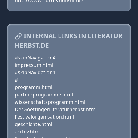
http://www.ndr.de/ndrkultur/
INTERNAL LINKS IN LITERATUR
HERBST.DE
#skipNavigation4
impressum.html
#skipNavigation1
#
programm.html
partnerprogramme.html
wissenschaftsprogramm.html
DerGoettingerLiteraturherbst.html
Festivalorganisation.html
geschichte.html
archiv.html