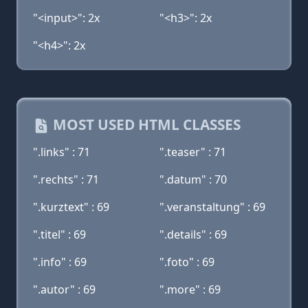
"<input>": 2x
"<h3>": 2x
"<h4>": 2x
MOST USED HTML CLASSES
".links" : 71
".teaser" : 71
".rechts" : 71
".datum" : 70
".kurztext" : 69
".veranstaltung" : 69
".titel" : 69
".details" : 69
".info" : 69
".foto" : 69
".autor" : 69
".more" : 69