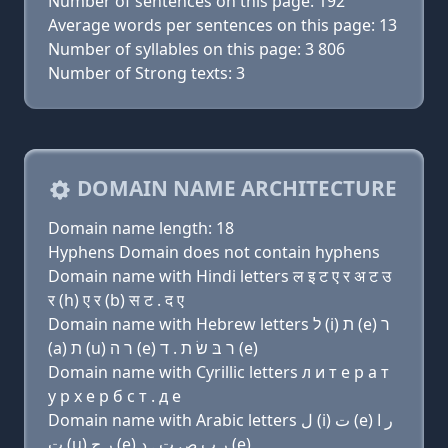
Number of sentences on this page: 192
Average words per sentences on this page: 13
Number of syllables on this page: 3 806
Number of Strong texts: 3
DOMAIN NAME ARCHITECTURE
Domain name length: 18
Hyphens Domain does not contain hyphens
Domain name with Hindi letters ल इ ट ए र अ ट उ
र (h) ए र (b) स ट . द ए
Domain name with Hebrew letters ל (i) ת (e) ר
(a) ת (u) ר ה (e) ר בּ שׂ ת . ד (e)
Domain name with Cyrillic letters л и т e р a т
у р х e р б с т . д e
Domain name with Arabic letters ﻝ (i) ﺕ (e) ﺭ ﺍ
ﺕ (u) ﺭ ﺡ (e) ﺭ ﺏ ﺹ ﺕ . ﺩ (e)