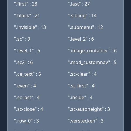
".first" : 28
".last" : 27
".block" : 21
".sibling" : 14
".invisible" : 13
".submenu" : 12
".sc" : 9
".level_2" : 6
".level_1" : 6
".image_container" : 6
".sc2" : 6
".mod_customnav" : 5
".ce_text" : 5
".sc-clear" : 4
".even" : 4
".sc-first" : 4
".sc-last" : 4
".inside" : 4
".sc-close" : 4
".sc-autoheight" : 3
".row_0" : 3
".verstecken" : 3