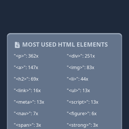
MOST USED HTML ELEMENTS
"<p>": 362x
"<div>": 251x
"<a>": 147x
"<img>": 83x
"<h2>": 69x
"<li>": 44x
"<link>": 16x
"<ul>": 13x
"<meta>": 13x
"<script>": 13x
"<nav>": 7x
"<figure>": 6x
"<span>": 3x
"<strong>": 3x