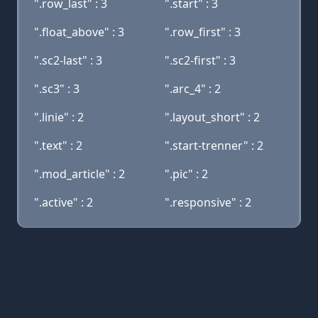
".row_last" : 3
".start" : 3
".float_above" : 3
".row_first" : 3
".sc2-last" : 3
".sc2-first" : 3
".sc3" : 3
".arc_4" : 2
".linie" : 2
".layout_short" : 2
".text" : 2
".start-trenner" : 2
".mod_article" : 2
".pic" : 2
".active" : 2
".responsive" : 2