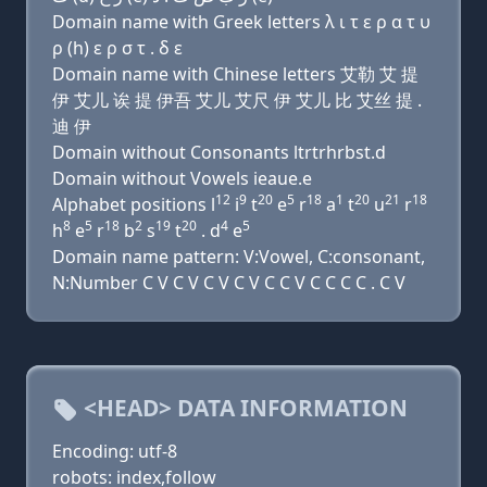
Domain name with Greek letters λ ι τ ε ρ α τ υ
ρ (h) ε ρ σ τ . δ ε
Domain name with Chinese letters 艾勒 艾 提
伊 艾儿 诶 提 伊吾 艾儿 艾尺 伊 艾儿 比 艾丝 提 .
迪 伊
Domain without Consonants ltrtrhrbst.d
Domain without Vowels ieaue.e
12
9
20
5
18
1
20
21
18
Alphabet positions l
i
t
e
r
a
t
u
r
8
5
18
2
19
20
4
5
h
e
r
b
s
t
. d
e
Domain name pattern: V:Vowel, C:consonant,
N:Number C V C V C V C V C C V C C C C . C V
<HEAD> DATA INFORMATION
Encoding: utf-8
robots: index,follow