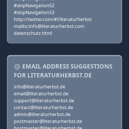
#skipNavigation52
#skipNavigation53
http://twitter.com/#!/literaturherbst
mailto:info@literaturherbst.com
datenschutz.html
EMAIL ADDRESS SUGGESTIONS
FOR LITERATURHERBST.DE
info@literaturherbst.de
email@literaturherbst.de
support@literaturherbst.de
contact@literaturherbst.de
admin@literaturherbst.de
postmaster@literaturherbst.de
hostmaster@literaturherbst.de