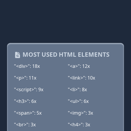
MOST USED HTML ELEMENTS
"<div>": 18x
"<a>": 12x
"<p>": 11x
"<link>": 10x
"<script>": 9x
"<li>": 8x
"<h3>": 6x
"<ul>": 6x
"<span>": 5x
"<img>": 3x
"<br>": 3x
"<h4>": 3x