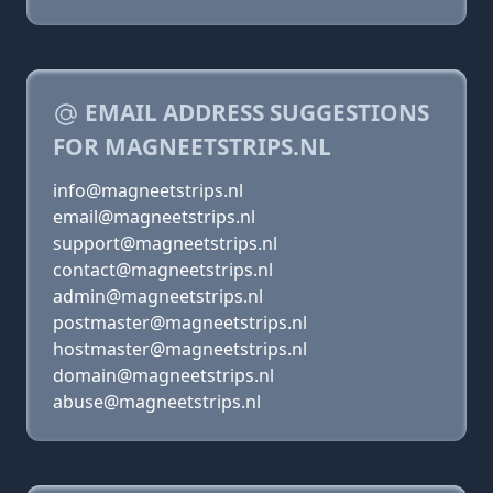
EMAIL ADDRESS SUGGESTIONS
FOR MAGNEETSTRIPS.NL
info@magneetstrips.nl
email@magneetstrips.nl
support@magneetstrips.nl
contact@magneetstrips.nl
admin@magneetstrips.nl
postmaster@magneetstrips.nl
hostmaster@magneetstrips.nl
domain@magneetstrips.nl
abuse@magneetstrips.nl