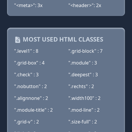
"<meta>": 3x
"<header>": 2x
MOST USED HTML CLASSES
".level1" : 8
".grid-block" : 7
".grid-box" : 4
".module" : 3
".check" : 3
".deepest" : 3
".nobutton" : 2
".rechts" : 2
".alignnone" : 2
".width100" : 2
".module-title" : 2
".mod-line" : 2
".grid-v" : 2
".size-full" : 2