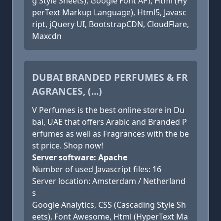
g Style Sheets), Google Font API, Html (Hy
perText Markup Language), Html5, Javasc
ript, jQuery UI, BootstrapCDN, CloudFlare,
Maxcdn
DUBAI BRANDED PERFUMES & FR
AGRANCES, (...)
V Perfumes is the best online store in Du
bai, UAE that offers Arabic and Branded P
erfumes as well as Fragrances with the be
st price. Shop now!
Server software: Apache
Number of used Javascript files: 16
Server location: Amsterdam / Netherland
s
Google Analytics, CSS (Cascading Style Sh
eets), Font Awesome, Html (HyperText Ma