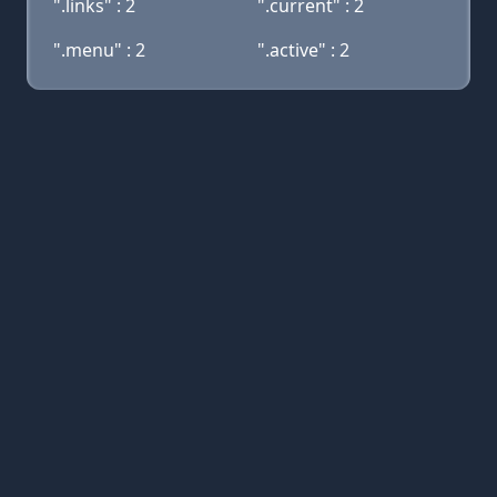
".links" : 2
".current" : 2
".menu" : 2
".active" : 2