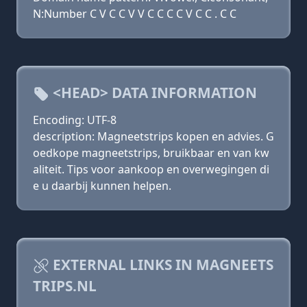
N:Number C V C C V V C C C C V C C . C C
<HEAD> DATA INFORMATION
Encoding: UTF-8
description: Magneetstrips kopen en advies. G
oedkope magneetstrips, bruikbaar en van kw
aliteit. Tips voor aankoop en overwegingen di
e u daarbij kunnen helpen.
EXTERNAL LINKS IN MAGNEETS
TRIPS.NL