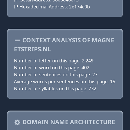
IP Hexadecimal Address: 2e174c0b
CONTEXT ANALYSIS OF MAGNE
ETSTRIPS.NL
Number of letter on this page: 2 249
Number of word on this page: 402
Number of sentences on this page: 27
Average words per sentences on this page: 15
Number of syllables on this page: 732
DOMAIN NAME ARCHITECTURE