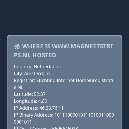
WHERE IS WWW.MAGNEETSTRI
PS.NL HOSTED
Country: Netherlands
City: Amsterdam
Registrar: Stichting Internet Domeinregistrati
e NL
Latitude: 52.37
Longitude: 4.89
IP Address: 46.23.76.11
IP Binary Address: 10111000010111010011000
0001011
IP Octal Address: 5605646013