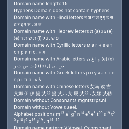
Domain name length: 16
Hyphens Domain does not contain hyphens
Domain name with Hindi letters म अ ग ञ ए ए ट स
ट र इ प स . ञ ल
Domain name with Hebrew letters מ (a) ג נ (e)
(e) ת שׂ ת ר (i) פּ שׂ . נ ל
Domain name with Cyrillic letters м a г н e e т
с т р и п с . н л
Domain name with Arabic letters ﻡ ﺍ ﻍ ﻥ (e) (e)
ﺕ ﺹ ﺕ ﺭ (i) (p) ﺹ . ﻥ ﻝ
Domain name with Greek letters μ α γ ν ε ε τ σ
τ ρ ι π σ . ν λ
Domain name with Chinese letters 艾马 诶 吉
艾娜 伊 伊 提 艾丝 提 艾儿 艾 屁 艾丝 . 艾娜 艾勒
Domain without Consonants mgntstrps.nl
Domain without Vowels aeei.
13
1
7
14
5
5
20
19
2
Alphabet positions m
a
g
n
e
e
t
s
t
0
18
9
16
19
14
12
r
i
p
s
. n
l
Domain name pattern: V:Vowel, C:consonant,