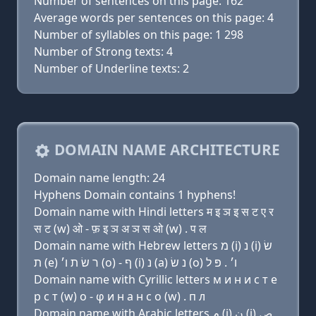
Number of sentences on this page: 162
Average words per sentences on this page: 4
Number of syllables on this page: 1 298
Number of Strong texts: 4
Number of Underline texts: 2
DOMAIN NAME ARCHITECTURE
Domain name length: 24
Hyphens Domain contains 1 hyphens!
Domain name with Hindi letters म इ ञ इ स ट ए र
स ट (w) ओ - फ़ इ ञ अ ञ स ओ (w) . प ल
Domain name with Hebrew letters מ (i) נ (i) שׂ
ת (e) ר שׂ ת ו׳ (ο) - ף (i) נ (a) נ שׂ (ο) ו׳ . פּ ל
Domain name with Cyrillic letters м и н и с т e
р с т (w) о - φ и н a н с о (w) . п л
Domain name with Arabic letters ﻡ (i) ﻥ (i) ﺹ