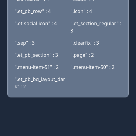
".et_pb_row" : 4
".icon" : 4
".et-social-icon" : 4
".et_section_regular" :
3
".sep" : 3
".clearfix" : 3
".et_pb_section" : 3
".page" : 2
".menu-item-51" : 2
".menu-item-50" : 2
".et_pb_bg_layout_dar
k" : 2