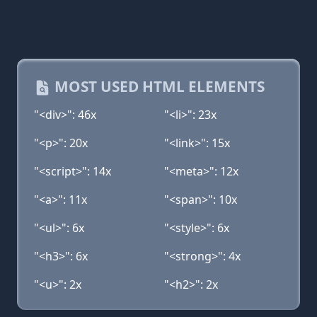
MOST USED HTML ELEMENTS
"<div>": 46x
"<li>": 23x
"<p>": 20x
"<link>": 15x
"<script>": 14x
"<meta>": 12x
"<a>": 11x
"<span>": 10x
"<ul>": 6x
"<style>": 6x
"<h3>": 6x
"<strong>": 4x
"<u>": 2x
"<h2>": 2x