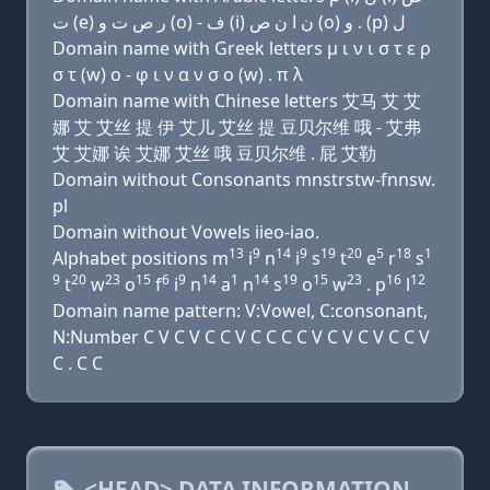
ﺕ (e) ﺭ ﺹ ﺕ ﻭ (o) - ﻑ (i) ﻥ ﺍ ﻥ ﺹ (o) ﻭ . (p) ﻝ
Domain name with Greek letters μ ι ν ι σ τ ε ρ
σ τ (w) ο - φ ι ν α ν σ ο (w) . π λ
Domain name with Chinese letters 艾马 艾 艾
娜 艾 艾丝 提 伊 艾儿 艾丝 提 豆贝尔维 哦 - 艾弗
艾 艾娜 诶 艾娜 艾丝 哦 豆贝尔维 . 屁 艾勒
Domain without Consonants mnstrstw-fnnsw.
pl
Domain without Vowels iieo-iao.
13
9
14
9
19
20
5
18
1
Alphabet positions m
i
n
i
s
t
e
r
s
9
20
23
15
6
9
14
1
14
19
15
23
16
12
t
w
o
f
i
n
a
n
s
o
w
. p
l
Domain name pattern: V:Vowel, C:consonant,
N:Number C V C V C C V C C C C V C V C V C C V
C . C C
<HEAD> DATA INFORMATION