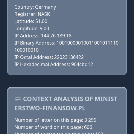
Country: Germany
Registrar: NASK
Latitude: 51.00
Longitude: 9.00
IP Address: 144.76.189.18
IP Binary Address: 10010000010011001011110
100010010
IP Octal Address: 22023136422
IP Hexadecimal Address: 904cbd12
CONTEXT ANALYSIS OF MINIST
ERSTWO-FINANSOW.PL
Number of letter on this page: 3 295
Number of word on this page: 606