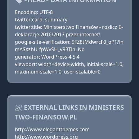
Encoding: UTF-8
twitter:card: summary
twitter:title: Ministerstwo Finansów - rozlicz E-
deklaracje 2016/2017 przez internet!
google-site-verification: 9FZ8tMdwrcF0_oPf7lh
mASXzhU-fpWvSH_vR3TihLNo
generator: WordPress 4.5.4
viewport: width=device-width, initial-scale=1.0,
maximum-scale=1.0, user-scalable=0
EXTERNAL LINKS IN MINISTERS
TWO-FINANSOW.PL
http://www.elegantthemes.com
http://www.wordpress.org