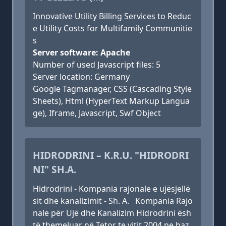
Innovative Utility Billing Services to Reduc
e Utility Costs for Multifamily Communitie
s
Server software: Apache
Number of used Javascript files: 5
Server location: Germany
Google Tagmanager, CSS (Cascading Style
Sheets), Html (HyperText Markup Langua
ge), Iframe, Javascript, Swf Object
HIDRODRINI – K.R.U. "HIDRODRI
NI" SH.A.
Hidrodrini - Kompania rajonale e ujësjellë
sit dhe kanalizimit - Sh. A. Kompania Rajo
nale për Ujë dhe Kanalizim Hidrodrini ësh
të themeluar në Tetor te vitit 2004 ne baz