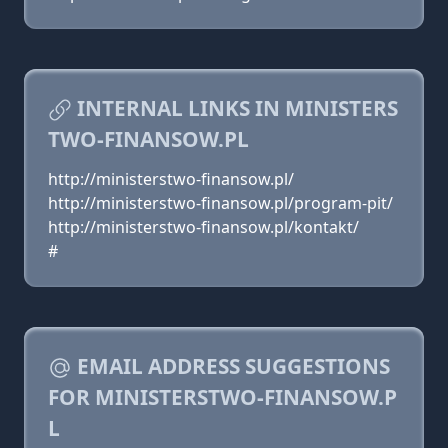
INTERNAL LINKS IN MINISTERS
TWO-FINANSOW.PL
http://ministerstwo-finansow.pl/
http://ministerstwo-finansow.pl/program-pit/
http://ministerstwo-finansow.pl/kontakt/
#
EMAIL ADDRESS SUGGESTIONS
FOR MINISTERSTWO-FINANSOW.P
L