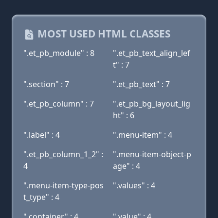
MOST USED HTML CLASSES
".et_pb_module" : 8
".et_pb_text_align_lef
t" : 7
".section" : 7
".et_pb_text" : 7
".et_pb_column" : 7
".et_pb_bg_layout_lig
ht" : 6
".label" : 4
".menu-item" : 4
".et_pb_column_1_2" :
".menu-item-object-p
4
age" : 4
".menu-item-type-pos
".values" : 4
t_type" : 4
".container" : 4
".value" : 4