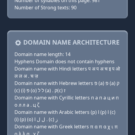
Number of syllables on this page: 981
Number of Strong texts: 90
DOMAIN NAME ARCHITECTURE
Domain name length: 14
Hyphens Domain does not contain hyphens
Domain name with Hindi letters प अ प अ च इ प ओ
ल ल अ . च ज़
Domain name with Hebrew letters פּ (a) פּ (a) ק
(c) (i) פּ (ο) ל ל (a) . ק(c) ז
Domain name with Cyrillic letters п a п a ц и п
о л л a . ц ζ
Domain name with Arabic letters (p) ﺍ (p) ﺍ (c)
(i) (p) (o) ﻝ ﻝ ﺍ . (c) ﺯ
Domain name with Greek letters π α π α χ ι π
ο λ λ α . χ ζ