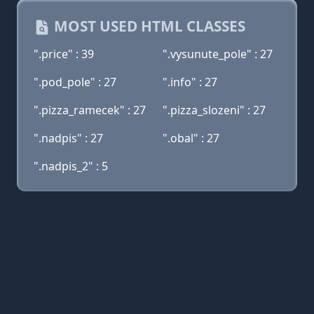
MOST USED HTML CLASSES
".price" : 39
".vysunute_pole" : 27
".pod_pole" : 27
".info" : 27
".pizza_ramecek" : 27
".pizza_slozeni" : 27
".nadpis" : 27
".obal" : 27
".nadpis_2" : 5