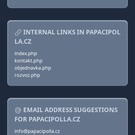
INTERNAL LINKS IN PAPACIPOL
LA.CZ
index.php
kontakt.php
objednavka.php
rozvoz.php
EMAIL ADDRESS SUGGESTIONS
FOR PAPACIPOLLA.CZ
info@papacipolla.cz