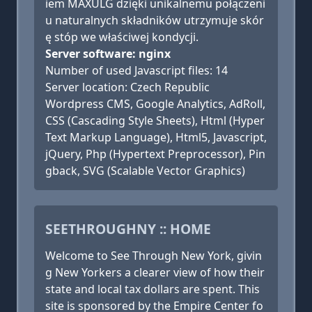
iem MAXULG dzięki unikalnemu połączeni
u naturalnych składników utrzymuje skór
ę stóp we właściwej kondycji.
Server software: nginx
Number of used Javascript files: 14
Server location: Czech Republic
Wordpress CMS, Google Analytics, AdRoll,
CSS (Cascading Style Sheets), Html (Hyper
Text Markup Language), Html5, Javascript,
jQuery, Php (Hypertext Preprocessor), Pin
gback, SVG (Scalable Vector Graphics)
SEETHROUGHNY :: HOME
Welcome to See Through New York, givin
g New Yorkers a clearer view of how their
state and local tax dollars are spent. This
site is sponsored by the Empire Center fo