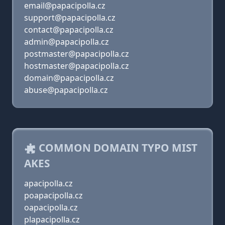
email@papacipolla.cz
support@papacipolla.cz
contact@papacipolla.cz
admin@papacipolla.cz
postmaster@papacipolla.cz
hostmaster@papacipolla.cz
domain@papacipolla.cz
abuse@papacipolla.cz
COMMON DOMAIN TYPO MIST
AKES
apacipolla.cz
poapacipolla.cz
oapacipolla.cz
plapacipolla.cz