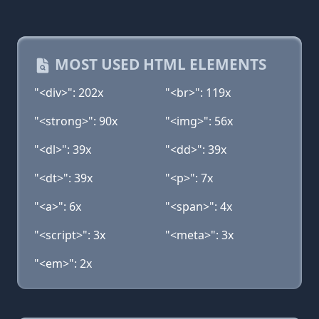
MOST USED HTML ELEMENTS
"<div>": 202x
"<br>": 119x
"<strong>": 90x
"<img>": 56x
"<dl>": 39x
"<dd>": 39x
"<dt>": 39x
"<p>": 7x
"<a>": 6x
"<span>": 4x
"<script>": 3x
"<meta>": 3x
"<em>": 2x