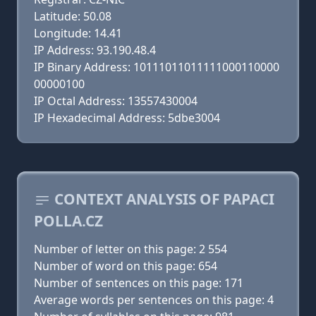
Latitude: 50.08
Longitude: 14.41
IP Address: 93.190.48.4
IP Binary Address: 10111011011111000110000
00000100
IP Octal Address: 13557430004
IP Hexadecimal Address: 5dbe3004
CONTEXT ANALYSIS OF PAPACI
POLLA.CZ
Number of letter on this page: 2 554
Number of word on this page: 654
Number of sentences on this page: 171
Average words per sentences on this page: 4