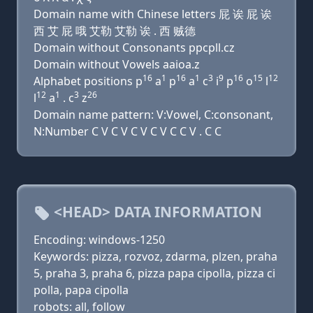
Domain name with Chinese letters 屁 诶 屁 诶
西 艾 屁 哦 艾勒 艾勒 诶 . 西 贼德
Domain without Consonants ppcpll.cz
Domain without Vowels aaioa.z
16
1
16
1
3
9
16
15
12
Alphabet positions p
a
p
a
c
i
p
o
l
12
1
3
26
l
a
. c
z
Domain name pattern: V:Vowel, C:consonant,
N:Number C V C V C V C V C C V . C C
<HEAD> DATA INFORMATION
Encoding: windows-1250
Keywords: pizza, rozvoz, zdarma, plzen, praha
5, praha 3, praha 6, pizza papa cipolla, pizza ci
polla, papa cipolla
robots: all, follow