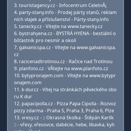
touristagency.cz - Infocentrum CeletnÃ¡
party-stany.info - Prodej párty stanů, reklam
ních vlajek a příslušenství - Párty-stany.info
tanecky.cz - Vítejte na www.tanecky.cz
bystrahyena.cz - BYSTRÁ HYENA - bestiální o
bšťastník pro nesmír a okolí
galvanicspa.cz - Vítejte na www.galvanicspa.
cz
racicenadtrotinou.cz - Račice nad Trotinou
planfoto.cz - VÃ­tejte na www.planfoto.cz
bytypronajem.com - Vítejte na www.bytypr
onajem.com
k-dur.cz - Vítej na stránkách pěveckého sbo
ru K dur
papacipolla.cz - Pizza Papa Cipolla - Rozvoz
pizzy zdarma - Praha 5, Praha 3, Praha 6, Plze
vresy.cz - :: Okrasná školka - Štěpán Karlík
:: - vřesy, vřesovce, dabécie, hebe, libavka, kyh