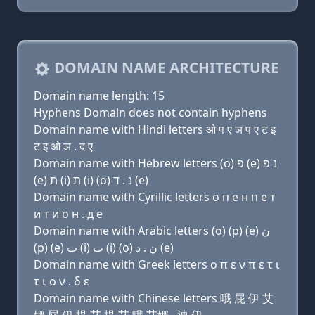
DOMAIN NAME ARCHITECTURE
Domain name length: 15
Hyphens Domain does not contain hyphens
Domain name with Hindi letters ओ प ए ञ प ए ट इ
ट इ ओ ञ . द ए
Domain name with Hebrew letters (ο) פּ (e) נ פּ
(e) ת (i) ת (i) (ο) נ . ד (e)
Domain name with Cyrillic letters о п e н п e т
и т и о н . д e
Domain name with Arabic letters (o) (p) (e) ﻥ
(p) (e) ﺕ (i) ﺕ (i) (o) ﻥ . ﺩ (e)
Domain name with Greek letters ο π ε ν π ε τ ι
τ ι ο ν . δ ε
Domain name with Chinese letters 哦 屁 伊 艾