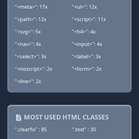
"<meta>": 17x
"<ul>": 12x
"<path>": 12x
"<script>": 11x
"<svg>": 5x
"<h4>": 4x
"<nav>": 4x
"<input>": 4x
"<select>": 3x
"<label>": 3x
"<noscript>": 2x
"<form>": 2x
"<line>": 2x
MOST USED HTML CLASSES
".clearfix" : 85
".text" : 30