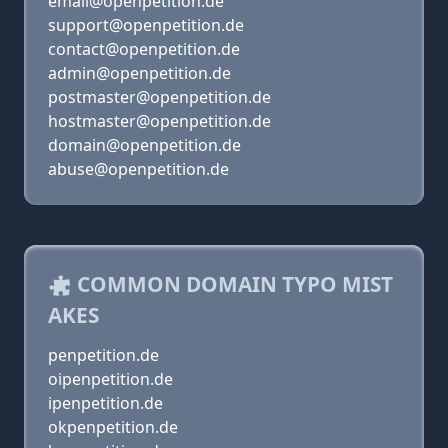
email@openpetition.de
support@openpetition.de
contact@openpetition.de
admin@openpetition.de
postmaster@openpetition.de
hostmaster@openpetition.de
domain@openpetition.de
abuse@openpetition.de
COMMON DOMAIN TYPO MIST
AKES
penpetition.de
oipenpetition.de
ipenpetition.de
okpenpetition.de