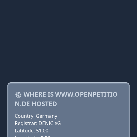
WHERE IS WWW.OPENPETITIO
N.DE HOSTED
Country: Germany
Registrar: DENIC eG
Latitude: 51.00