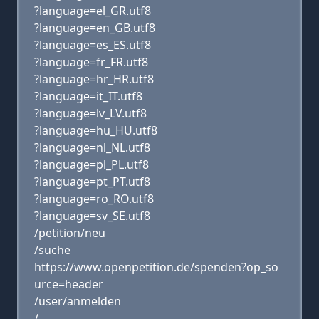
?language=el_GR.utf8
?language=en_GB.utf8
?language=es_ES.utf8
?language=fr_FR.utf8
?language=hr_HR.utf8
?language=it_IT.utf8
?language=lv_LV.utf8
?language=hu_HU.utf8
?language=nl_NL.utf8
?language=pl_PL.utf8
?language=pt_PT.utf8
?language=ro_RO.utf8
?language=sv_SE.utf8
/petition/neu
/suche
https://www.openpetition.de/spenden?op_so
urce=header
/user/anmelden
/