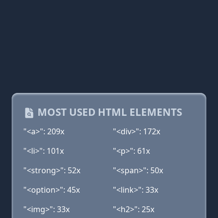
MOST USED HTML ELEMENTS
"<a>": 209x
"<div>": 172x
"<li>": 101x
"<p>": 61x
"<strong>": 52x
"<span>": 50x
"<option>": 45x
"<link>": 33x
"<img>": 33x
"<h2>": 25x