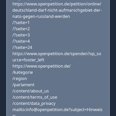
https://www.openpetition.de/petition/online/
deutschland-darf-nicht-aufmarschgebiet-der-
nato-gegen-russland-werden
/?seite=1
/?seite=2
/?seite=3
/?seite=4
/?seite=24
https://www.openpetition.de/spenden?op_so
urce=footer_left
https://www.openpetition.de/
/kategorie
/region
/parlament
/content/about_us
/content/terms_of_use
/content/data_privacy
mailto:info@openpetition.de?subject=Hinweis
e: