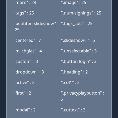
".more" : 29
".image" : 25
".tags" : 25
".num-signings" : 25
".petititon-slideshow"
".tags_col2" : 25
: 25
".centered" : 7
".slideshow-li" : 6
".milchglas" : 4
".unselectable" : 3
".custom" : 3
".button-login" : 3
".dropdown" : 3
".heading" : 2
".active" : 2
".col1" : 2
".first" : 2
".privacyplaybutton" :
2
".modal" : 2
".cuttext" : 2