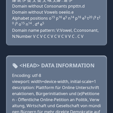
娜 屁 伊 提 艾 提 艾 哦 艾娜 . 迪 伊
Domain without Consonants pnpttn.d
Domain without Vowels oeeiio.e
15
16
5
14
16
5
20
9
2
Alphabet positions o
p
e
n
p
e
t
i
t
0
9
15
14
4
5
i
o
n
. d
e
Domain name pattern: V:Vowel, C:consonant,
N:Number V C V C C V C V C V V C . C V
<HEAD> DATA INFORMATION
Encoding: utf-8
viewport: width=device-width, initial-scale=1
description: Plattform für Online Unterschrift
enaktionen, Bürgerinitiativen und (e)Petitione
n - Öffentliche Online-Petition an Politik, Verw
altung, Wirtschaft und Gesellschaft von mündi
gen Bürgern für mehr direkte Demokratie auf