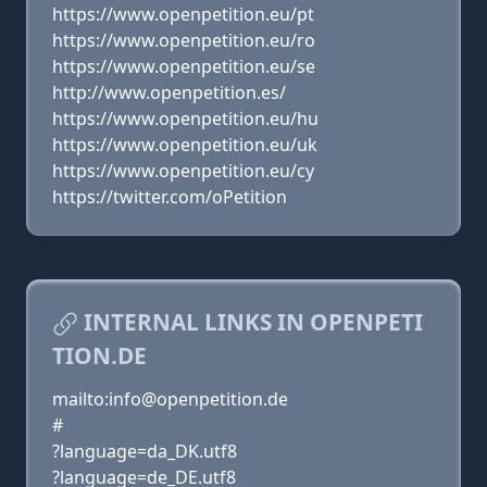
https://www.openpetition.eu/pt
https://www.openpetition.eu/ro
https://www.openpetition.eu/se
http://www.openpetition.es/
https://www.openpetition.eu/hu
https://www.openpetition.eu/uk
https://www.openpetition.eu/cy
https://twitter.com/oPetition
INTERNAL LINKS IN OPENPETI
TION.DE
mailto:info@openpetition.de
#
?language=da_DK.utf8
?language=de_DE.utf8