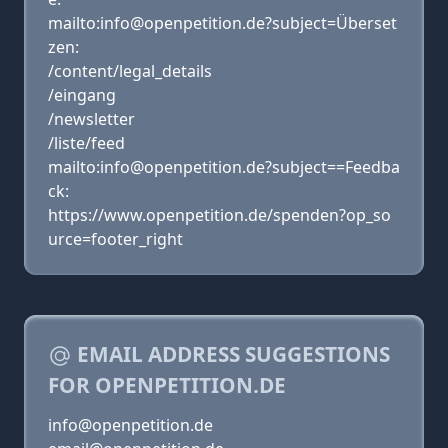
mailto:info@openpetition.de?subject=Überset
zen:
/content/legal_details
/eingang
/newsletter
/liste/feed
mailto:info@openpetition.de?subject==Feedba
ck:
https://www.openpetition.de/spenden?op_so
urce=footer_right
EMAIL ADDRESS SUGGESTIONS
FOR OPENPETITION.DE
info@openpetition.de