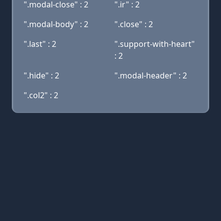
".modal-close" : 2
".ir" : 2
".modal-body" : 2
".close" : 2
".last" : 2
".support-with-heart"
: 2
".hide" : 2
".modal-header" : 2
".col2" : 2