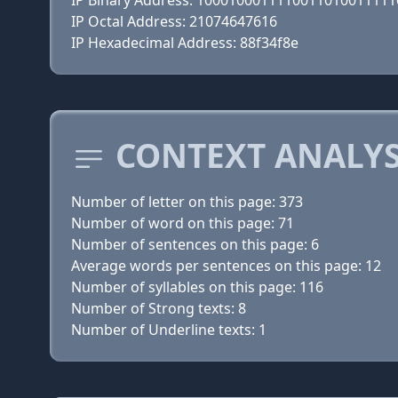
IP Binary Address: 100010001111001101001111
IP Octal Address: 21074647616
IP Hexadecimal Address: 88f34f8e
CONTEXT ANALYS
Number of letter on this page: 373
Number of word on this page: 71
Number of sentences on this page: 6
Average words per sentences on this page: 12
Number of syllables on this page: 116
Number of Strong texts: 8
Number of Underline texts: 1