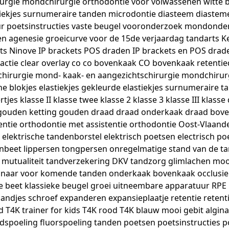
urgie mondchirurgie orthodontie voor volwassenen witte blo
stiekjes surnumeraire tanden microdontie diasteem diastem
ur poetsinstructies vaste beugel vooronderzoek mondonde
 agenesie groeicurve voor de 15de verjaardag tandarts Ke
ts Ninove IP brackets POS draden IP brackets en POS drad
xtractie clear overlay co co bovenkaak CO bovenkaak reten
akchirurgie mond- kaak- en aangezichtschirurgie mondchiru
che blokjes elastiekjes gekleurde elastiekjes surnumeraire
tjes klasse II klasse twee klasse 2 klasse 3 klasse III klas
gouden ketting gouden draad draad onderkaak draad boven
entie orthodontie met assistentie orthodontie Oost-Vlaand
l elektrische tandenborstel elektrisch poetsen electrisch p
nbeet lippersen tongpersen onregelmatige stand van de tan
 mutualiteit tandverzekering DKV tandzorg glimlachen mooi
ng naar voor komende tanden onderkaak bovenkaak occlusie 
pe beet klassieke beugel groei uitneembare apparatuur RPE
bandjes schroef expanderen expansieplaatje retentie rete
T4K trainer for kids T4K rood T4K blauw mooi gebit algin
ling fluorspoeling tanden poetsen poetsinstructies poet