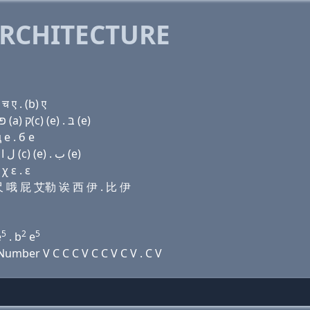
RCHITECTURE
 ए . (b) ए
Domain name with Hebrew letters (ο) ר ת ה (ο) פּ ל (a) ק(c) (e) . בּ (e)
 e . б e
Domain name with Arabic letters (o) ﺭ ﺕ ﺡ (o) (p) ﻝ ﺍ (c) (e) . ﺏ (e)
 ε . ε
艾尺 哦 屁 艾勒 诶 西 伊 . 比 伊
5
2
5
e
. b
e
mber V C C C V C C V C V . C V