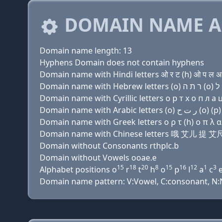
DOMAIN NAME A
Domain name length: 13
Hyphens Domain does not contain hyphens
Domain name with Hindi letters ओ र ट (h) ओ प ल अ च
Domain name with Cyrillic letters о р т х о п л a ц
Domain name with Greek letters ο ρ τ (h) ο π λ α χ
Domain name with Chinese letters 哦 艾儿 提 
Domain without Consonants rthplc.b
Domain without Vowels ooae.e
15
18
20
8
15
16
12
1
3
Alphabet positions o
r
t
h
o
p
l
a
c
Domain name pattern: V:Vowel, C:consonant, N:Nu