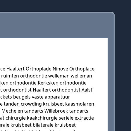
e Haaltert Orthoplade Ninove Orthoplace
ale ruimten orthodontie welleman welleman
ksken orthodontie Kerksken orthodontie
 orthodontist Haaltert orthodontist Aalst
ckets beugels vaste apparatuur
ve tanden crowding kruisbeet kaasmolaren
s Mechelen tandarts Willebroek tandarts
 chirurgie kaakchirurgie seriële extractie
ale kruisbeet bilaterale kruisbeet