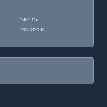
"<li>": 11x
"<script>": 4x