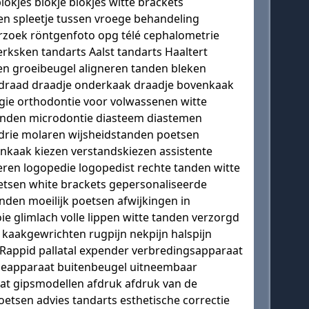
kjes blokje blokjes witte brackets
en spleetje tussen vroege behandeling
rzoek röntgenfoto opg télé cephalometrie
rksken tandarts Aalst tandarts Haaltert
en groeibeugel aligneren tanden bleken
tiedraad draadje onderkaak draadje bovenkaak
rgie orthodontie voor volwassenen witte
 tanden microdontie diasteem diastemen
se drie molaren wijsheidstanden poetsen
kaak kiezen verstandskiezen assistente
eren logopedie logopedist rechte tanden witte
oetsen white brackets gepersonaliseerde
den moeilijk poetsen afwijkingen in
e glimlach volle lippen witte tanden verzorgd
kaakgewrichten rugpijn nekpijn halspijn
 Rappid pallatal expender verbredingsapparaat
ntieapparaat buitenbeugel uitneembaar
aat gipsmodellen afdruk afdruk van de
sen advies tandarts esthetische correctie