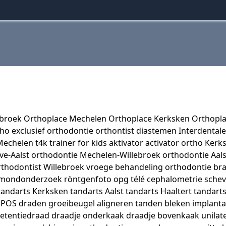
oek Orthoplace Mechelen Orthoplace Kerksken Orthoplac
rtho exclusief orthodontie orthontist diastemen Interdent
chelen t4k trainer for kids aktivator activator ortho Ker
e-Aalst orthodontie Mechelen-Willebroek orthodontie Aalst
thodontist Willebroek vroege behandeling orthodontie bra
k mondonderzoek röntgenfoto opg télé cephalometrie sche
andarts Kerksken tandarts Aalst tandarts Haaltert tandart
POS draden groeibeugel aligneren tanden bleken implantaat
etentiedraad draadje onderkaak draadje bovenkaak unilater