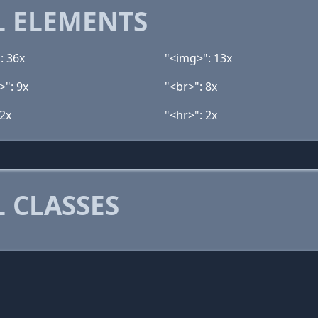
 ELEMENTS
: 36x
"<img>": 13x
>": 9x
"<br>": 8x
 2x
"<hr>": 2x
 CLASSES