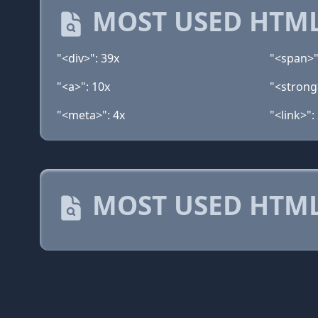
MOST USED HTML
"<div>": 39x
"<span>"
"<a>": 10x
"<strong
"<meta>": 4x
"<link>":
MOST USED HTML