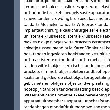
kaakchirurgie mond- kaak- en aangezichtschir
keramische blokjes elastiekjes gekleurde ela
orthodontie brackets beugels vaste apparatu
scheve tanden crowding kruisbeet kaasmolaren
tandarts Mechelen tandarts Willebroek tandar
implantaat chirurgie kaakchirurgie seriële e
unilaterale kruisbeet bilaterale kruisbeet ka
blokjes blokje blokjes witte brackets keramis
spleetje tussen mandibula Karen Vignier rekker
hoektanden ingesloten hoektanden kettinkje 
ortho assistente orthodontie ortho met assist
tanden witte blokjes electrische tandenborste
brackets slimme blokjes spleten randbeet ope
kaakstand gekleurde elastiekjes terugbetaling
gebit metalen blokjes slotjes tandverplaatsi
hoofdpijn tandpijn tandverplaatsing beet die
wisselgebit cephalometrie skelet berekening 
apparaat uitneembare apparatuur scheefstand 
tandenbogen mondafdruk mondhygiëne mondspoe