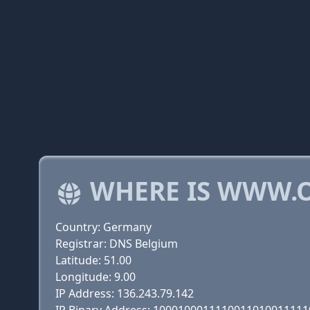
WHERE IS WWW.O
Country: Germany
Registrar: DNS Belgium
Latitude: 51.00
Longitude: 9.00
IP Address: 136.243.79.142