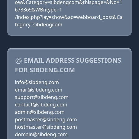
ow&Category=sibdengcom&thispage=&No=1
673369&WBntype=1
/index.php?lay=show&ac=webboard_post&Ca
tegory=sibdengcom
EMAIL ADDRESS SUGGESTIONS
FOR SIBDENG.COM
info@sibdeng.com
email@sibdeng.com
support@sibdeng.com
contact@sibdeng.com
admin@sibdeng.com
postmaster@sibdeng.com
hostmaster@sibdeng.com
domain@sibdeng.com