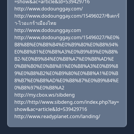
=show&ac=article&Id=539429716
http://www.dodounggay.com/
http://www.dodounggay.com/15496027/ซิเดกร้
า-ไวอะกร้าเมืองไทย
http://www.dodounggay.com
http://www.dodounggay.com/15496027/%E0%
B8%8B%E0%B8%B4%E0%B9%80%E0%B8%94%
E0%B8%81%E0%B8%A3%E0%B9%89%E0%B8%
B2-%E0%B9%84%E0%B8%A7%E0%B8%AD%E
0%B8%B0%E0%B8%81%E0%B8%A3%E0%B9%8
9%E0%B8%B2%E0%B9%80%E0%B8%A1%E0%B
8%B7%E0%B8%AD%E0%B8%87%E0%B9%84%E
0%B8%97%E0%B8%A2
http://my.cbox.ws/sibdeng
http://http//www.sibdeng.com/index.php?lay=
show&ac=article&Id=539429716
http://www.readyplanet.com/landing/