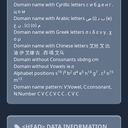
Domain name with Cyrillic letters с и б д e н г .
ц о м
Domain name with Arabic letters ﺹ (i) ﺏ ﺩ (e)
ﻥ ﻍ . (c) (o) ﻡ
Domain name with Greek letters σ ι δ ε ν γ . χ
ο μ
Domain name with Chinese letters 艾丝 艾 比
迪 伊 艾娜 吉 . 西 哦 艾马
Domain without Consonants sbdng.cm
Domain without Vowels ie.o
19
9
2
4
5
14
7
3
15
Alphabet positions s
i
b
d
e
n
g
. c
o
13
m
Domain name pattern: V:Vowel, C:consonant,
N:Number C V C C V C C . C V C
<HEAD> DATA INFORMATION