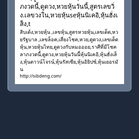
ภงวดนี้,ดูดวง,หวยหุ้นวันนี้,สูตรเลขวิ่
ง.เลขวงใน,หวยหุ้นseหุ้นนิเคอิ,หุ้นฮั่งเ
ส็ง,t
สิบเด้ง,หวยหุ้น ,เลขหุ้น,สูตรหวยหุ้น,เลขเด็ด,หว
ยรัฐบาล ,เลขล็อค,เสี่ยงโชค,หวย,ดูดวง,เลขเด็ด
หุ้น,หวยหุ้นไทย,ดูดวงกับหมอออย,ราศีที่มีโชค
ลาภงวดนี้,ดูดวง,หวยหุ้นวันนี้หุ้นนิเคอิ,หุ้นฮั่งเส็
ง,หุ้นดาวน์โจรน์,หุ้นรัสเซีย,หุ้นอิยิปซ์,หุ้นเยอรมั
น
http://sibdeng.com/