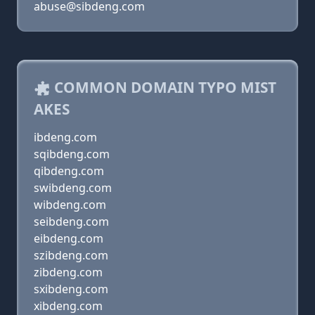
abuse@sibdeng.com
COMMON DOMAIN TYPO MIST
AKES
ibdeng.com
sqibdeng.com
qibdeng.com
swibdeng.com
wibdeng.com
seibdeng.com
eibdeng.com
szibdeng.com
zibdeng.com
sxibdeng.com
xibdeng.com