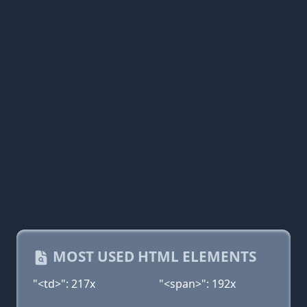
MOST USED HTML ELEMENTS
"<td>": 217x
"<span>": 192x