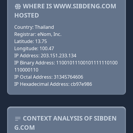
WHERE IS WWW.SIBDENG.COM
HOSTED
Country: Thailand
Registrar: eNom, Inc.
Latitude: 13.75
Longitude: 100.47
IP Address: 203.151.233.134
IP Binary Address: 11001011100101111110100
110000110
IP Octal Address: 31345764606
IP Hexadecimal Address: cb97e986
CONTEXT ANALYSIS OF SIBDEN
G.COM