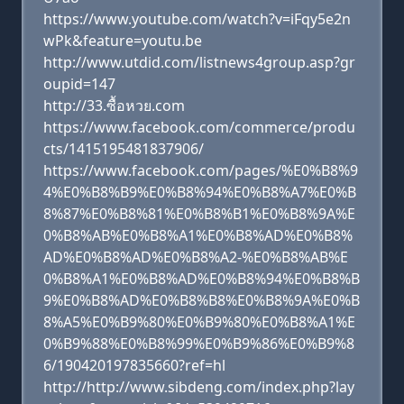
https://www.youtube.com/watch?v=iFqy5e2n
wPk&feature=youtu.be
http://www.utdid.com/listnews4group.asp?gr
oupid=147
http://33.ซื้อหวย.com
https://www.facebook.com/commerce/produ
cts/1415195481837906/
https://www.facebook.com/pages/%E0%B8%9
4%E0%B8%B9%E0%B8%94%E0%B8%A7%E0%B
8%87%E0%B8%81%E0%B8%B1%E0%B8%9A%E
0%B8%AB%E0%B8%A1%E0%B8%AD%E0%B8%
AD%E0%B8%AD%E0%B8%A2-%E0%B8%AB%E
0%B8%A1%E0%B8%AD%E0%B8%94%E0%B8%B
9%E0%B8%AD%E0%B8%B8%E0%B8%9A%E0%B
8%A5%E0%B9%80%E0%B9%80%E0%B8%A1%E
0%B9%88%E0%B8%99%E0%B9%86%E0%B9%8
6/190420197835660?ref=hl
http://http://www.sibdeng.com/index.php?lay