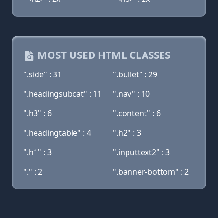
MOST USED HTML CLASSES
".side" : 31
".bullet" : 29
".headingsubcat" : 11
".nav" : 10
".h3" : 6
".content" : 6
".headingtable" : 4
".h2" : 3
".h1" : 3
".inputtext2" : 3
"." : 2
".banner-bottom" : 2