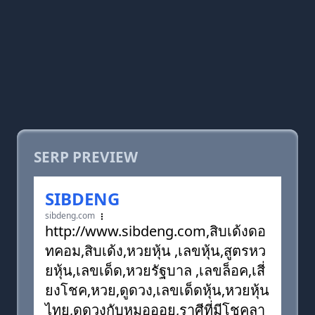
SERP PREVIEW
SIBDENG
sibdeng.com
http://www.sibdeng.com,สิบเด้งดอ
ทคอม,สิบเด้ง,หวยหุ้น ,เลขหุ้น,สูตรหว
ยหุ้น,เลขเด็ด,หวยรัฐบาล ,เลขล็อค,เสี่
ยงโชค,หวย,ดูดวง,เลขเด็ดหุ้น,หวยหุ้น
ไทย,ดูดวงกับหมอออย,ราศีที่มีโชคลา