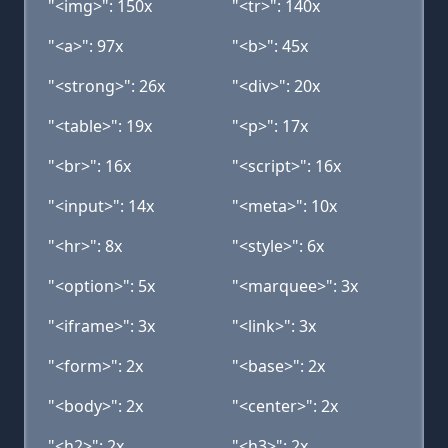
"<img>": 150x
"<tr>": 140x
"<a>": 97x
"<b>": 45x
"<strong>": 26x
"<div>": 20x
"<table>": 19x
"<p>": 17x
"<br>": 16x
"<script>": 16x
"<input>": 14x
"<meta>": 10x
"<hr>": 8x
"<style>": 6x
"<option>": 5x
"<marquee>": 3x
"<iframe>": 3x
"<link>": 3x
"<form>": 2x
"<base>": 2x
"<body>": 2x
"<center>": 2x
"<h2>": 2x
"<h3>": 2x