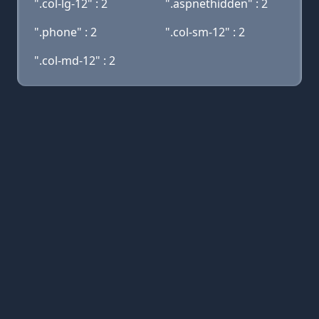
".col-lg-12" : 2
".aspnethidden" : 2
".phone" : 2
".col-sm-12" : 2
".col-md-12" : 2