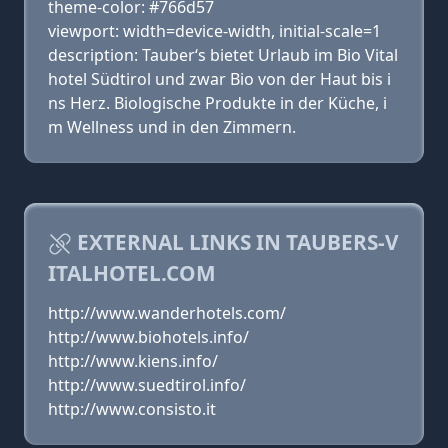
theme-color: #766d57
viewport: width=device-width, initial-scale=1
description: Tauber‘s bietet Urlaub im Bio Vital
hotel Südtirol und zwar Bio von der Haut bis i
ns Herz. Biologische Produkte in der Küche, i
m Wellness und in den Zimmern.
EXTERNAL LINKS IN TAUBERS-V
ITALHOTEL.COM
http://www.wanderhotels.com/
http://www.biohotels.info/
http://www.kiens.info/
http://www.suedtirol.info/
http://www.consisto.it