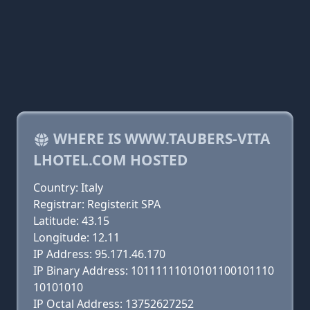
WHERE IS WWW.TAUBERS-VITA
LHOTEL.COM HOSTED
Country: Italy
Registrar: Register.it SPA
Latitude: 43.15
Longitude: 12.11
IP Address: 95.171.46.170
IP Binary Address: 10111111010101100101110
10101010
IP Octal Address: 13752627252