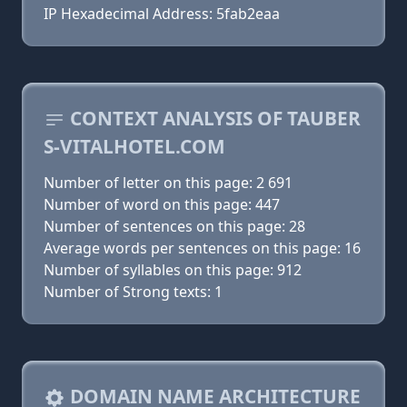
IP Hexadecimal Address: 5fab2eaa
CONTEXT ANALYSIS OF TAUBER
S-VITALHOTEL.COM
Number of letter on this page: 2 691
Number of word on this page: 447
Number of sentences on this page: 28
Average words per sentences on this page: 16
Number of syllables on this page: 912
Number of Strong texts: 1
DOMAIN NAME ARCHITECTURE