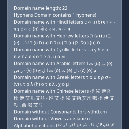
Domain name length: 22
Hyphens Domain contains 1 hyphens!
Domain name with Hindi letters ट अ उ (b) ए र स -
व इ ट अ ल (h) ओ ट ए ल . च ओ म
Domain name with Hebrew letters ת (a) (u) בּ
(e) ר שׂ - ו (i) ת (a) ל ה (ο) ת (e) ל . ק(c) (ο) מ
Domain name with Cyrillic letters т a у б e р с -
в и т a л х о т e л . ц о м
Domain name with Arabic letters ﺕ ﺍ (u) ﺏ (e)
ﺭ ﺹ - (v) (i) ﺕ ﺍ ﻝ ﺡ (o) ﺕ (e) ﻝ . (c) (o) ﻡ
Domain name with Greek letters τ α υ ε ρ σ -
(v) ι τ α λ (h) ο τ ε λ . χ ο μ
Domain name with Chinese letters 提 诶 伊吾
比 伊 艾儿 艾丝 - 维 艾 提 诶 艾勒 艾尺 哦 提 伊 艾
勒 . 西 哦 艾马
Domain without Consonants tbrs-vtlhtl.cm
Domain without Vowels aue-iaoe.o
20
1
21
2
5
18
19
22
9
Alphabet positions t
a
u
b
e
r
s
v
i