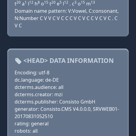
20
1
12
8
15
20
5
12
3
15
13
t
a
l
h
o
t
e
l
. c
o
m
Domain name pattern: V:Vowel, C:consonant,
N:Number C V V C V C C C V C V C C V C V C . C
V C
<HEAD> DATA INFORMATION
Encoding: utf-8
dc.language: de-DE
dcterms.audience: all
dcterms.creator: mzi
dcterms.publisher: Consisto GmbH
generator: Consisto.CMS V4.0.0.0, SRVWEB01-
20170831052510
rating: general
robots: all