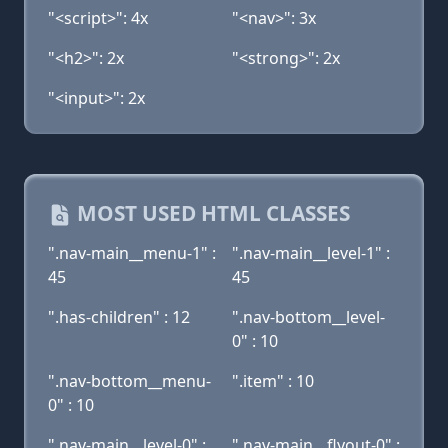
"<script>": 4x
"<nav>": 3x
"<h2>": 2x
"<strong>": 2x
"<input>": 2x
MOST USED HTML CLASSES
".nav-main__menu-1" :
".nav-main__level-1" :
45
45
".has-children" : 12
".nav-bottom__level-
0" : 10
".nav-bottom__menu-
".item" : 10
0" : 10
".nav-main__level-0" :
".nav-main__flyout-0" :