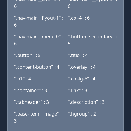
6
6
".nav-main__flyout-1" :
".col-4" : 6
6
".nav-main__menu-0" :
".button--secondary" :
6
5
".button" : 5
".title" : 4
".content-button" : 4
".overlay" : 4
".h1" : 4
".col-lg-6" : 4
".container" : 3
".link" : 3
".tabheader" : 3
".description" : 3
".base-item__image" :
".hgroup" : 2
3