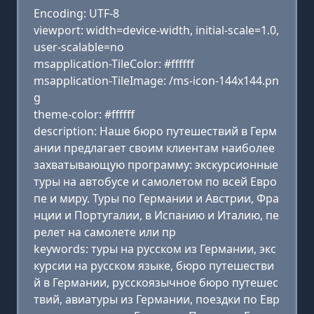
Encoding: UTF-8
viewport: width=device-width, initial-scale=1.0,
user-scalable=no
msapplication-TileColor: #ffffff
msapplication-TileImage: /ms-icon-144x144.pn
g
theme-color: #ffffff
description: Наше бюро путешествий в Герм
ании предлагает своим клиентам наиболее
захватывающую программу: экскурсионные
туры на автобусе и самолетом по всей Евро
пе и миру. Туры по Германии и Австрии, Фра
нции и Португалии, в Испанию и Италию, пе
релет на самолете или пр
keywords: туры на русском из Германии, экс
курсии на русском языке, бюро путешестви
й в Германии, русскоязычное бюро путешес
твий, авиатуры из Германии, поездки по Евр