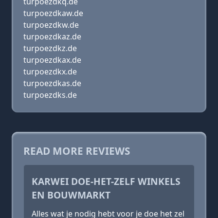
turpoezdkq.de
turpoezdkaw.de
turpoezdkw.de
turpoezdkaz.de
turpoezdkz.de
turpoezdkax.de
turpoezdkx.de
turpoezdkas.de
turpoezdks.de
READ MORE REVIEWS
KARWEI DOE-HET-ZELF WINKELS
EN BOUWMARKT
Alles wat je nodig hebt voor je doe het zel