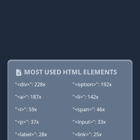
MOST USED HTML ELEMENTS
"<div>": 228x
"<option>": 192x
"<a>": 187x
"<li>": 142x
"<i>": 59x
"<span>": 46x
"<p>": 37x
"<input>": 33x
"<label>": 28x
"<link>": 25x