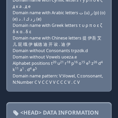
Domain name with Cyrillic letters т у р п о e ζ
д к a . д e
Domain name with Arabic letters ﺕ (u) ﺭ (p) (o)
(e) ﺯ ﺩ ﻙ ﺍ . ﺩ (e)
Domain name with Greek letters τ υ ρ π ο ε ζ
δ κ α . δ ε
Domain name with Chinese letters 提 伊吾 艾
儿 屁 哦 伊 贼德 迪 开 诶 . 迪 伊
Domain without Consonants trpzdk.d
Domain without Vowels uoeza.e
20
21
18
16
15
5
26
4
Alphabet positions t
u
r
p
o
e
z
d
11
1
4
5
k
a
. d
e
Domain name pattern: V:Vowel, C:consonant,
N:Number C V C C V V C C C V . C V
<HEAD> DATA INFORMATION