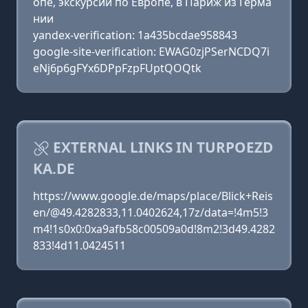
опе, экскурсии по Европе, в Париж из Герма
нии
yandex-verification: 1a435bcdae958843
google-site-verification: EWAG0zjPSerNCDQ7i
eNj6p6gFYx6DPpFzpFUptQOQtk
EXTERNAL LINKS IN TURPOEZD
KA.DE
https://www.google.de/maps/place/Blick+Reis
en/@49.4282833,11.0402624,17z/data=!4m5!3
m4!1s0x0:0xa9afb58c00509a0d!8m2!3d49.4282
833!4d11.0424511