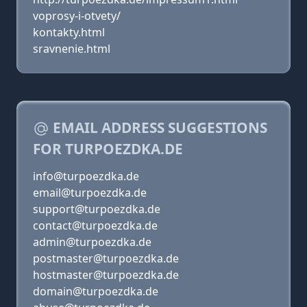
voprosy-i-otvety/
kontakty.html
sravnenie.html
EMAIL ADDRESS SUGGESTIONS
FOR TURPOEZDKA.DE
info@turpoezdka.de
email@turpoezdka.de
support@turpoezdka.de
contact@turpoezdka.de
admin@turpoezdka.de
postmaster@turpoezdka.de
hostmaster@turpoezdka.de
domain@turpoezdka.de