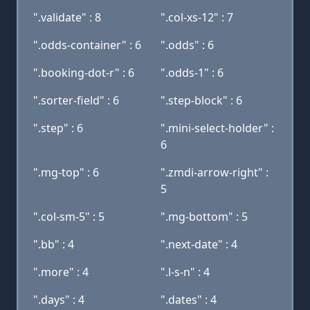
".validate" : 8
".col-xs-12" : 7
".odds-container" : 6
".odds" : 6
".booking-dot-r" : 6
".odds-1" : 6
".sorter-field" : 6
".step-block" : 6
".step" : 6
".mini-select-holder" :
6
".mg-top" : 6
".zmdi-arrow-right" :
5
".col-sm-5" : 5
".mg-bottom" : 5
".bb" : 4
".next-date" : 4
".more" : 4
".l-s-n" : 4
".days" : 4
".dates" : 4