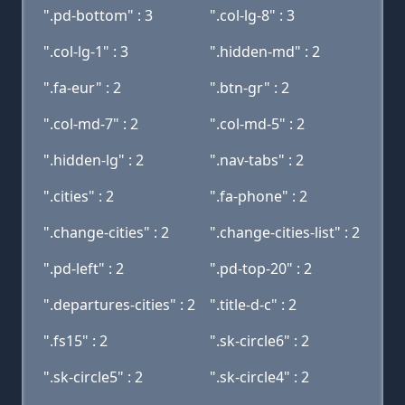
".pd-bottom" : 3
".col-lg-8" : 3
".col-lg-1" : 3
".hidden-md" : 2
".fa-eur" : 2
".btn-gr" : 2
".col-md-7" : 2
".col-md-5" : 2
".hidden-lg" : 2
".nav-tabs" : 2
".cities" : 2
".fa-phone" : 2
".change-cities" : 2
".change-cities-list" : 2
".pd-left" : 2
".pd-top-20" : 2
".departures-cities" : 2
".title-d-c" : 2
".fs15" : 2
".sk-circle6" : 2
".sk-circle5" : 2
".sk-circle4" : 2