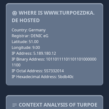
WHERE IS WWW.TURPOEZDKA.
DE HOSTED
Country: Germany
Registrar: DENIC eG
Latitude: 51.00
Longitude: 9.00
IP Address: 5.189.180.12
IP Binary Address: 10110111101101101000000
1100
IP Octal Address: 557332014
IP Hexadecimal Address: 5bdb40c
CONTEXT ANALYSIS OF TURPOE