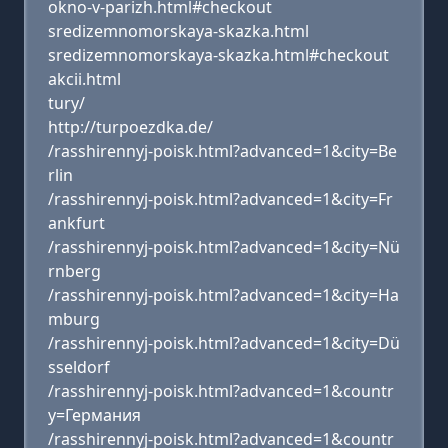
okno-v-parizh.html#checkout
sredizemnomorskaya-skazka.html
sredizemnomorskaya-skazka.html#checkout
akcii.html
tury/
http://turpoezdka.de/
/rasshirennyj-poisk.html?advanced=1&city=Be
rlin
/rasshirennyj-poisk.html?advanced=1&city=Fr
ankfurt
/rasshirennyj-poisk.html?advanced=1&city=Nü
rnberg
/rasshirennyj-poisk.html?advanced=1&city=Ha
mburg
/rasshirennyj-poisk.html?advanced=1&city=Dü
sseldorf
/rasshirennyj-poisk.html?advanced=1&countr
y=Германия
/rasshirennyj-poisk.html?advanced=1&countr