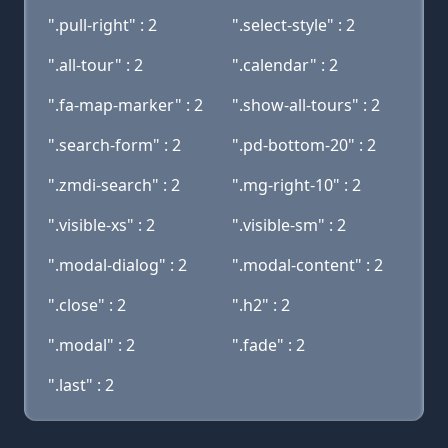
".pull-right" : 2
".select-style" : 2
".all-tour" : 2
".calendar" : 2
".fa-map-marker" : 2
".show-all-tours" : 2
".search-form" : 2
".pd-bottom-20" : 2
".zmdi-search" : 2
".mg-right-10" : 2
".visible-xs" : 2
".visible-sm" : 2
".modal-dialog" : 2
".modal-content" : 2
".close" : 2
".h2" : 2
".modal" : 2
".fade" : 2
".last" : 2