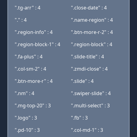
".tg-arr" : 4
".close-date" : 4
"." : 4
".name-region" : 4
".region-info" : 4
".btn-more-r-2" : 4
".region-block-1" : 4
".region-block" : 4
".fa-plus" : 4
".slide-title" : 4
".col-sm-2" : 4
".zmdi-close" : 4
".btn-more-r" : 4
".slide" : 4
".nm" : 4
".swiper-slide" : 4
".mg-top-20" : 3
".multi-select" : 3
".logo" : 3
".fb" : 3
".pd-10" : 3
".col-md-1" : 3