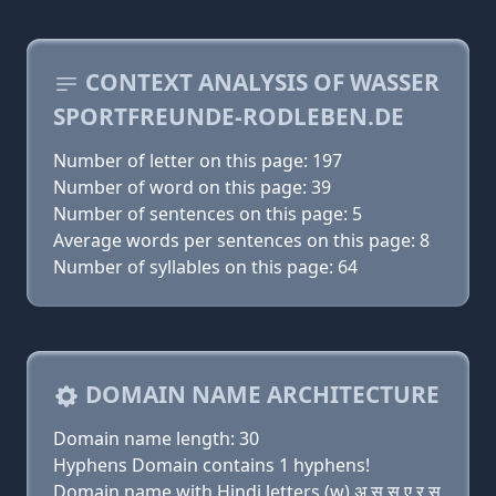
CONTEXT ANALYSIS OF WASSER
SPORTFREUNDE-RODLEBEN.DE
Number of letter on this page: 197
Number of word on this page: 39
Number of sentences on this page: 5
Average words per sentences on this page: 8
Number of syllables on this page: 64
DOMAIN NAME ARCHITECTURE
Domain name length: 30
Hyphens Domain contains 1 hyphens!
Domain name with Hindi letters (w) अ स स ए र स