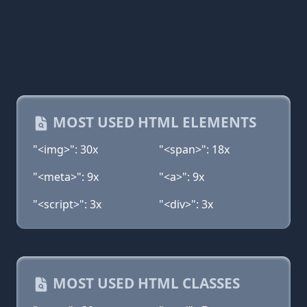
MOST USED HTML ELEMENTS
"<img>": 30x
"<span>": 18x
"<meta>": 9x
"<a>": 9x
"<script>": 3x
"<div>": 3x
MOST USED HTML CLASSES