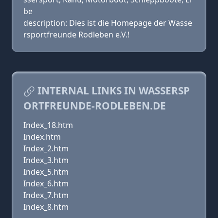
be
description: Dies ist die Homepage der Wasse
rsportfreunde Rodleben e.V.!
INTERNAL LINKS IN WASSERSP
ORTFREUNDE-RODLEBEN.DE
Index_18.htm
Index.htm
Index_2.htm
Index_3.htm
Index_5.htm
Index_6.htm
Index_7.htm
Index_8.htm