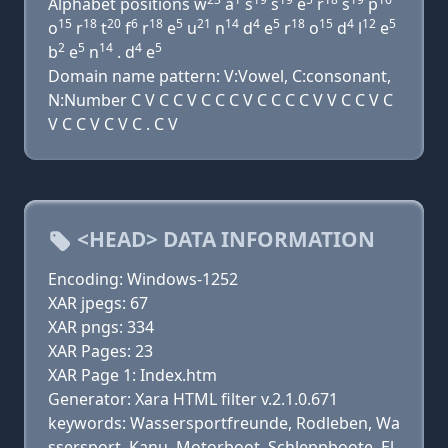
Alphabet positions w
a
s
s
e
r
s
p
15
18
20
6
18
5
21
14
4
5
18
15
4
12
5
o
r
t
f
r
e
u
n
d
e
r
o
d
l
e
2
5
14
4
5
b
e
n
. d
e
Domain name pattern: V:Vowel, C:consonant,
N:Number C V C C V C C C V C C C C V V C C V C
V C C V C V C . C V
<HEAD> DATA INFORMATION
Encoding: Windows-1252
XAR jpegs: 67
XAR pngs: 334
XAR Pages: 23
XAR Page 1: Index.htm
Generator: Xara HTML filter v.2.1.0.671
keywords: Wassersportfreunde, Rodleben, Wa
ssersport, Kanu, Motorboot, Schleppboote, El