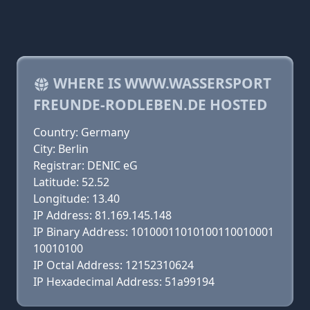
WHERE IS WWW.WASSERSPORT
FREUNDE-RODLEBEN.DE HOSTED
Country: Germany
City: Berlin
Registrar: DENIC eG
Latitude: 52.52
Longitude: 13.40
IP Address: 81.169.145.148
IP Binary Address: 10100011010100110010001
10010100
IP Octal Address: 12152310624
IP Hexadecimal Address: 51a99194