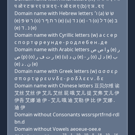
प ओ र ट फ़ र ए उ ञ द ए - र ओ द ल ए (b) ए ञ . द ए
Domain name with Hebrew letters ו׳ (a) שׂ שׂ
(e) ר שׂ פּ (ο) ר ת ף ר (e) (u) נ ד (e) - ר (ο) ד ל (e) בּ
(e) נ . ד (e)
Domain name with Cyrillic letters (w) a с с e р
с п о р т φ р e у н д e - р о д л e б e н . д e
Domain name with Arabic letters ﻭ ﺍ ﺹ ﺹ (e) ﺭ
ﺹ (p) (o) ﺭ ﺕ ﻑ ﺭ (e) (u) ﻥ ﺩ (e) - ﺭ (o) ﺩ ﻝ (e) ﺏ
(e) ﻥ . ﺩ (e)
Domain name with Greek letters (w) α σ σ ε ρ
σ π ο ρ τ φ ρ ε υ ν δ ε - ρ ο δ λ ε ε ν . δ ε
Domain name with Chinese letters 豆贝尔维 诶
艾丝 艾丝 伊 艾儿 艾丝 屁 哦 艾儿 提 艾弗 艾儿 伊
伊吾 艾娜 迪 伊 - 艾儿 哦 迪 艾勒 伊 比 伊 艾娜 .
迪 伊
Domain without Consonants wssrsprtfrnd-rdl
bn.d
Domain without Vowels aeoeue-oee.e
23
1
19
19
5
18
19
16