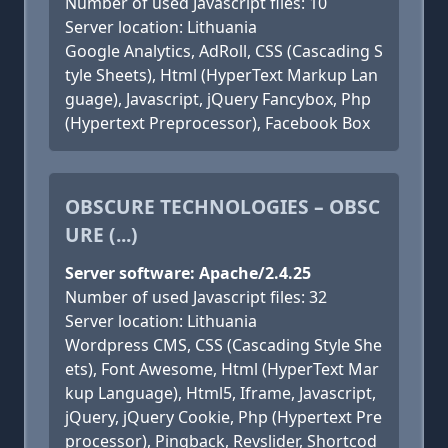
Number of used Javascript files: 10
Server location: Lithuania
Google Analytics, AdRoll, CSS (Cascading S
tyle Sheets), Html (HyperText Markup Lan
guage), Javascript, jQuery Fancybox, Php
(Hypertext Preprocessor), Facebook Box
OBSCURE TECHNOLOGIES – OBSC
URE (...)
Server software: Apache/2.4.25
Number of used Javascript files: 32
Server location: Lithuania
Wordpress CMS, CSS (Cascading Style She
ets), Font Awesome, Html (HyperText Mar
kup Language), Html5, Iframe, Javascript,
jQuery, jQuery Cookie, Php (Hypertext Pre
processor), Pingback, Revslider, Shortcod