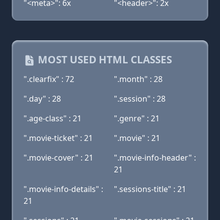
"<meta>": 6x
"<header>": 2x
MOST USED HTML CLASSES
".clearfix" : 72
".month" : 28
".day" : 28
".session" : 28
".age-class" : 21
".genre" : 21
".movie-ticket" : 21
".movie" : 21
".movie-cover" : 21
".movie-info-header" :
21
".movie-info-details" :
".sessions-title" : 21
21