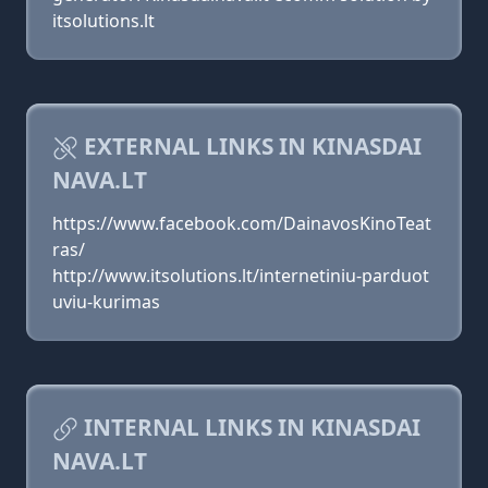
itsolutions.lt
EXTERNAL LINKS IN KINASDAI
NAVA.LT
https://www.facebook.com/DainavosKinoTeat
ras/
http://www.itsolutions.lt/internetiniu-parduot
uviu-kurimas
INTERNAL LINKS IN KINASDAI
NAVA.LT