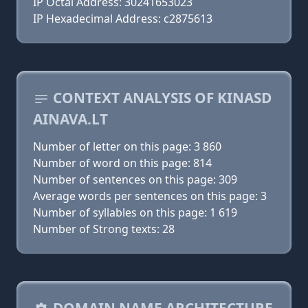
IP Octal Address: 30241653023
IP Hexadecimal Address: c2875613
CONTEXT ANALYSIS OF KINASD
AINAVA.LT
Number of letter on this page: 3 860
Number of word on this page: 814
Number of sentences on this page: 309
Average words per sentences on this page: 3
Number of syllables on this page: 1 619
Number of Strong texts: 28