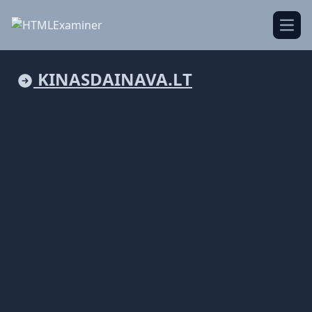
Open
KINASDAINAVA.LT