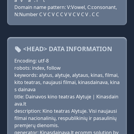
a
v
a
. l
t
Domain name pattern: V:Vowel, C:consonant,
N:Number C V C V C C V V C V C V . C C
<HEAD> DATA INFORMATION
Encoding: utf-8
robots: index, follow
keywords: alytus, alytuje, alytaus, kinas, filmai,
kito teatras, naujausi filmai, kinasdainava, kina
s dainava
title: Dainavos kino teatras Alytuje | Kinasdain
ava.lt
description: Kino teatras Alytuje. Visi naujausi
filmai nacionalinių, respublikinių ir pasaulinių
premjerų dienomis.
generator: Kinasdainava.lt ecomm solution by