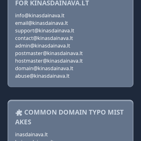
FOR KINASDAINAVA.LT
info@kinasdainava.lt
email@kinasdainava.lt
support@kinasdainava.lt
contact@kinasdainava.lt
admin@kinasdainava.lt
postmaster@kinasdainava.lt
hostmaster@kinasdainava.lt
domain@kinasdainava.lt
abuse@kinasdainava.lt
COMMON DOMAIN TYPO MIST
AKES
inasdainava.lt