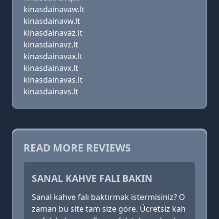
kinasdainavaw.lt
kinasdainavw.lt
kinasdainavaz.lt
kinasdainavz.lt
kinasdainavax.lt
kinasdainavx.lt
kinasdainavas.lt
kinasdainavs.lt
READ MORE REVIEWS
SANAL KAHVE FALI BAKIN
Sanal kahve falı baktırmak istermisiniz? O
zaman bu site tam size göre. Ücretsiz kah