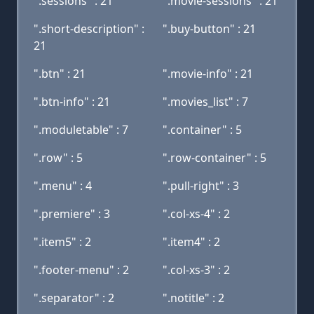
".sessions" : 21
".movie-sessions" : 21
".short-description" :
".buy-button" : 21
21
".btn" : 21
".movie-info" : 21
".btn-info" : 21
".movies_list" : 7
".moduletable" : 7
".container" : 5
".row" : 5
".row-container" : 5
".menu" : 4
".pull-right" : 3
".premiere" : 3
".col-xs-4" : 2
".item5" : 2
".item4" : 2
".footer-menu" : 2
".col-xs-3" : 2
".separator" : 2
".notitle" : 2