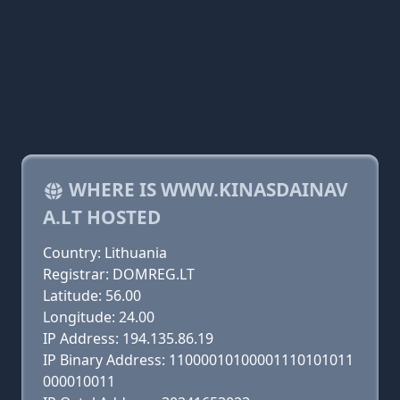
WHERE IS WWW.KINASDAINAV
A.LT HOSTED
Country: Lithuania
Registrar: DOMREG.LT
Latitude: 56.00
Longitude: 24.00
IP Address: 194.135.86.19
IP Binary Address: 11000010100001110101011
000010011