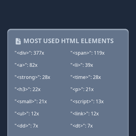
MOST USED HTML ELEMENTS
"<div>": 377x
"<span>": 119x
"<a>": 82x
"<li>": 39x
"<strong>": 28x
"<time>": 28x
"<h3>": 22x
"<p>": 21x
"<small>": 21x
"<script>": 13x
"<ul>": 12x
"<link>": 12x
"<dd>": 7x
"<dt>": 7x