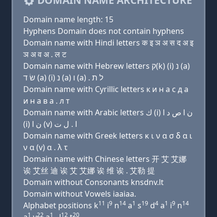
DOMAIN NAME ARCHITECTURE
Domain name length: 15
Hyphens Domain does not contain hyphens
Domain name with Hindi letters क इ ञ अ स द अ इ
ञ अ व अ . ल ट
Domain name with Hebrew letters ק(k) (i) נ (a)
שׂ ד (a) (i) נ (a) ו (a) . ל ת
Domain name with Cyrillic letters к и н a с д a
и н a в a . л т
Domain name with Arabic letters ﻙ (i) ﻥ ﺍ ﺹ ﺩ ﺍ
(i) ﻥ ﺍ (v) ﺍ . ﻝ ﺕ
Domain name with Greek letters κ ι ν α σ δ α ι
ν α (v) α . λ τ
Domain name with Chinese letters 开 艾 艾娜
诶 艾丝 迪 诶 艾 艾娜 诶 维 诶 . 艾勒 提
Domain without Consonants knsdnv.lt
Domain without Vowels iaaiaa.
11
9
14
1
19
4
1
9
14
Alphabet positions k
i
n
a
s
d
a
i
n
1
22
1
12
20