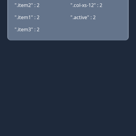
".item2" : 2
".col-xs-12" : 2
".item1" : 2
".active" : 2
".item3" : 2